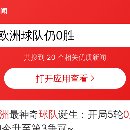
欧洲球队仍0胜
共搜到
20
个相关优质新闻
打开应用查看
洲
最神奇
球队
诞生：开局5轮
今升至第3争冠~