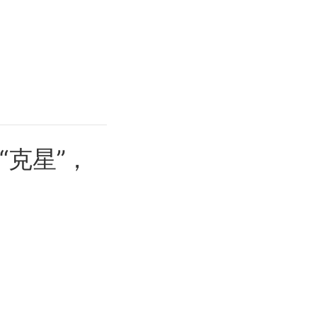
“克星”，