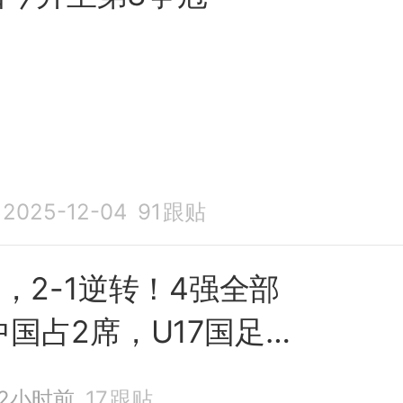
2025-12-04
91
跟贴
平，2-1逆转！4强全部
国占2席，U17国足3
球队
12小时前
17
跟贴