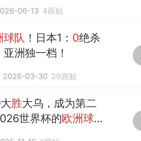
0胜
026-06-13
4
跟贴
洲球队
！日本1：
0
绝杀
！亚洲独一档！
2026-03-30
29
跟贴
0
大
胜
大乌，成为第二
026世界杯的
欧洲球