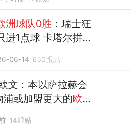
欧洲球队0胜
：瑞士狂
只进1点球 卡塔尔拼下
分
26-06-14
650
跟贴
-欧文：本以萨拉赫会
物浦或加盟更大的
欧洲
前
14
跟贴