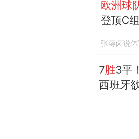
欧洲球
登顶C
张辱卤说体
7
胜
3平
西班牙