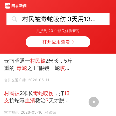
村民被毒蛇咬伤 3天用13支血清救活
共搜到
20
个相关优质新闻
打开应用查看
云南昭通一
村民被
2米长，5斤
重的“
毒蛇
之王”眼镜王蛇
咬
伤
，出现疼痛、头晕、乏力症
台州交通广播
2026-05-11
状，医院启用整整
13支
抗蛇毒
血清
，救治
3
天
3
夜……
村民被
2米长
毒蛇咬伤
，打
13
支
抗蛇毒
血清
救治
3
天才脱
险，此蛇毒性不一般
掌闻视讯
2026-05-10
74
跟贴