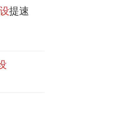
设
提速
设