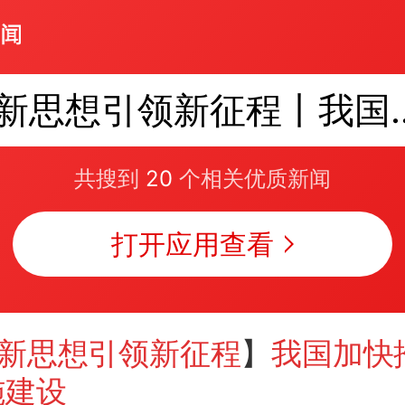
新思想引领新征程丨我
共搜到
20
个相关优质新闻
打开应用查看
新思想引领新征程
】
我国加快
施建设