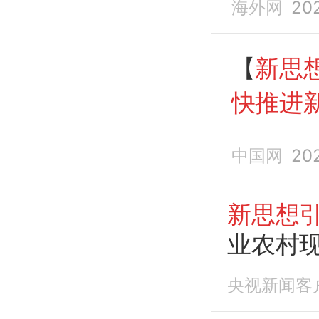
海外网
20
【
新思
快推进
中国网
20
新思想
业农村
央视新闻客