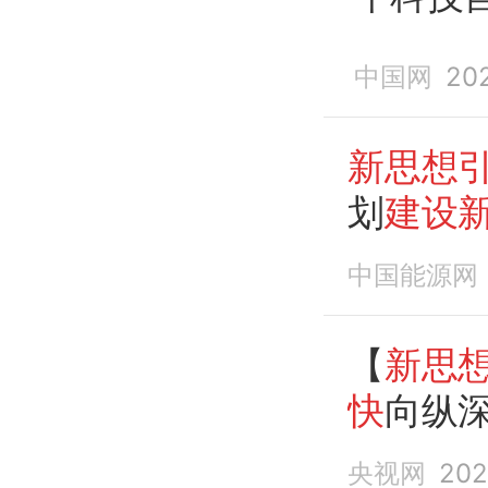
建设
中国网
20
新思想
划
建设
中国能源网
【
新思
快
向纵
央视网
202