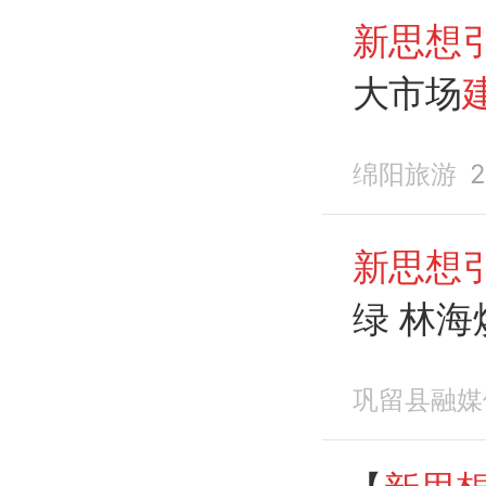
新思想
大市场
绵阳旅游
2
新思想
绿 林海
巩留县融媒