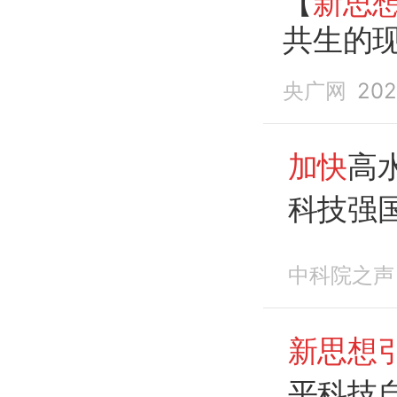
【
新思
共生的现
央广网
202
加快
高
科技强
征程
中科院之声
新思想
平科技