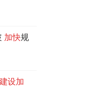
破
加快
规
建设加