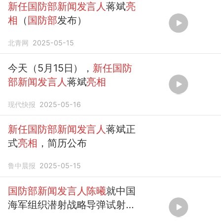
新任国防部新闻发言人
蒋斌
亮
相
（
国防部
发布）
北青网
2025-05-15
今天（5月15日），
新任国防
部新闻发言人
蒋斌
亮相
现代快报
2025-05-16
新任国防部新闻发言人
蒋斌正
式
亮相
，简历公布
鲁中晨报
2025-05-15
国防部新闻发言人陈曦
就中国
海军组织潜射战略导弹试射答
记者问