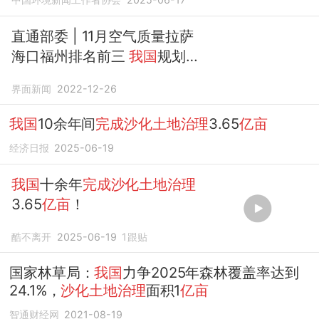
直通部委 | 11月空气质量拉萨
海口福州排名前三
我国
规划
2025年
完成
1
亿亩沙化土地治
界面新闻
2022-12-26
理
任务
我国
10余年间
完成沙化土地治理
3.65
亿亩
经济日报
2025-06-19
我国
十余年
完成沙化土地治理
3.65
亿亩
！
酷不离开
2025-06-19
1
跟贴
国家林草局：
我国
力争2025年森林覆盖率达到
24.1%，
沙化土地治理
面积1
亿亩
智通财经网
2021-08-19