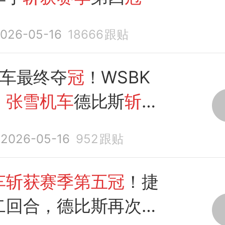
026-05-16
18666
跟贴
发车最终夺
冠
！WSBK
：
张雪机车
德比斯
斩获
冠
2026-05-16
952
跟贴
车斩获赛季第五冠
！捷
二回合，德比斯再次夺