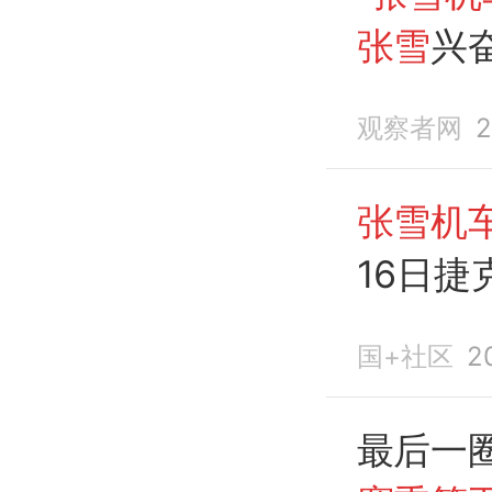
张雪
兴
冠
军，
观察者网
2
斯“擦汗
张雪机
16日捷
国+社区
2
最后一