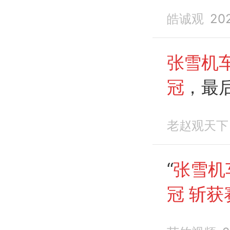
冠
！
皓诚观
20
张雪机
冠
，最
老赵观天下
“
张雪机
冠
斩获