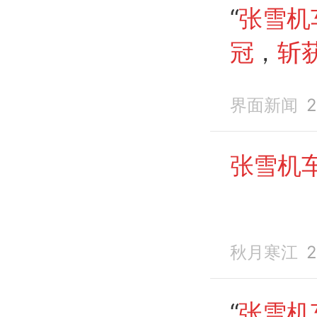
“
张雪机
冠
，
斩
界面新闻
2
张雪机
秋月寒江
2
“
张雪机