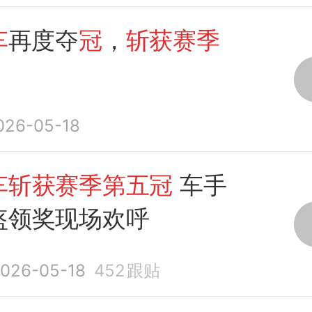
车
再度夺
冠
，
斩获赛季
026-05-18
车斩获赛季第五冠
车手
盔领奖现场欢呼
026-05-18
452
跟贴