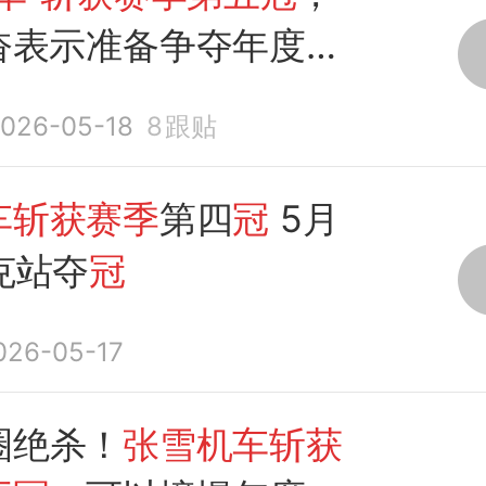
奋表示准备争夺年度总
还隔着屏幕给车手德比
026-05-18
8
跟贴
”
车斩获赛季
第四
冠
5月
克站夺
冠
026-05-17
圈绝杀！
张雪机车斩获