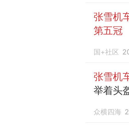
张雪机
第五冠
国+社区
2
张雪机
举着头
众横四海
2