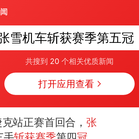
张雪机车斩获赛季第五冠
共搜到
20
个相关优质新闻
打开应用查看
K捷克站正赛首回合，
张
车手
斩获赛季
第四
冠