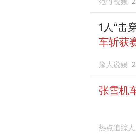
范竹视频
2
1人“击
车斩获
豫人说娱
2
张雪机
热点追踪人