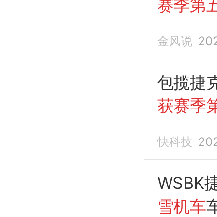
赛季第
军了！
金风说
20
包揽捷
获赛季
分榜杀
快科技
20
WSB
雪机车