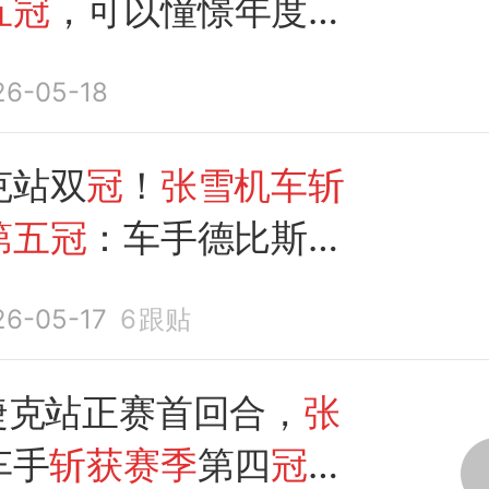
五冠
，可以憧憬年度
冠
26-05-18
克站双
冠
！
张雪机车斩
第五冠
：车手德比斯积
入前二
26-05-17
6
跟贴
K捷克站正赛首回合，
张
车手
斩获赛季
第四
冠