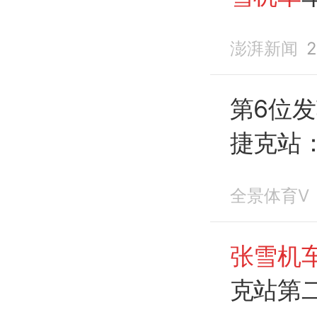
澎湃新闻
2
第6位
捷克站
赛季
第4
全景体育V
张雪机
克站第