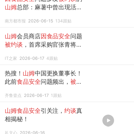
山姆
总部：麻薯中曾出现活老
鼠
南方都市报
2026-06-15
134
跟贴
山姆
会员商店
因食品安全
问题
被约谈
，首席采购官张青将于
月底离职
IT之家
2026-06-17
4
跟贴
热搜！
山姆
中国更换董事长！
此前
食品安全
问题频出，
被约
谈
…
齐鲁壹点
2026-06-17
1
跟贴
山姆食品安全
引关注，
约谈
真
相揭秘！
礼文心
2026-06-16