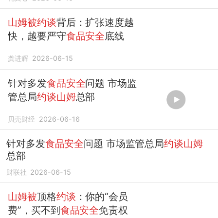
山姆被约谈
背后：扩张速度越
快，越要严守
食品安全
底线
龚进辉
2026-06-15
针对多发
食品安全
问题 市场监
管总局
约谈山姆
总部
贝壳财经
2026-06-16
针对多发
食品安全
问题 市场监管总局
约谈山姆
总部
财联社
2026-06-15
山姆被
顶格
约谈
：你的“会员
费”，买不到
食品安全
免责权