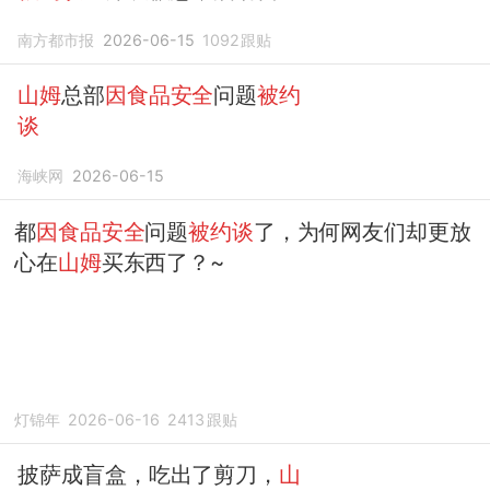
整改
南方都市报
2026-06-15
1092
跟贴
山姆
总部
因食品安全
问题
被约
谈
海峡网
2026-06-15
都
因食品安全
问题
被约谈
了，为何网友们却更放
心在
山姆
买东西了？~
灯锦年
2026-06-16
2413
跟贴
披萨成盲盒，吃出了剪刀，
山