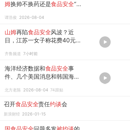
姆
换帅不换药还是
食品安全
“双
标”？
谭浩俊
2026-08-04
山姆
再陷
食品安全
风波？近
日，江苏一女子称花费40元买
披萨吃出108元剪刀
齐鲁频道
7小时前
海洋经济数据和
食品安全
事
件、几个美国消息和韩国海外
就业
北方老陈
2026-08-04
74
跟贴
召开
食品安全
责任
约谈
会
新浪财经
2026-01-15
因食品安全
问题多发
被约谈
的