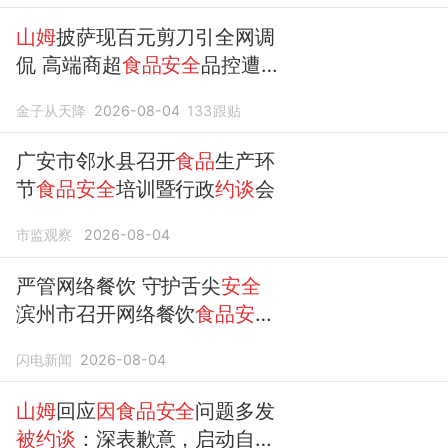
山姆
披萨现百元剪刀引全网调
侃 高端商超
食品安全
品控遭质
疑
金子从天降
2026-08-04
133
跟贴
广安市邻水县召开
食品
生产环
节
食品安全
培训暨行政
约谈
会
市监观察
2026-08-04
严管网络餐饮 守护舌尖
安全
滨州市召开网络餐饮
食品安全
问题
约谈
会
闪电新闻
2026-08-04
山姆
回应
因食品安全
问题多发
被约谈
：深表歉意，启动自查