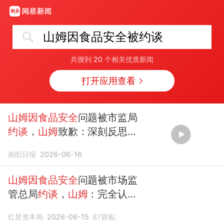
山姆因食品安全被约谈
共搜到
20
个相关优质新闻
打开应用查看
山姆因食品安全
问题被市监局
约谈
，
山姆
致歉：深刻反思并
诚恳接受
南阳日报
2026-06-16
山姆因食品安全
问题被市场监
管总局
约谈
，
山姆
：完全认
可、深刻反思并诚恳接受
红星资本局
2026-06-15
87
跟贴