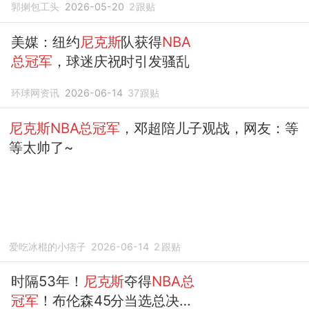
郭揦包工头
2026-05-20
2
跟贴
美媒：纽约
尼克斯
队获得
NBA
总冠军
，球迷庆祝时引发骚乱
环球网资讯
2026-06-14
37
跟贴
尼克斯NBA总冠军
，邓超陪儿子观战，网友：等
等太帅了~
爱吃冰棍的小痞子
2026-06-14
2
跟贴
时隔53年！
尼克斯
夺得
NBA总
冠军
！布伦森45分当选总决赛