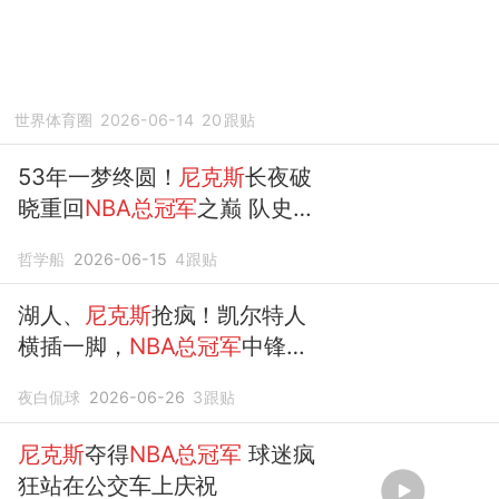
世界体育圈
2026-06-14
20
跟贴
53年一梦终圆！
尼克斯
长夜破
晓重回
NBA总冠军
之巅 队史第
三冠！
哲学船
2026-06-15
4
跟贴
湖人、
尼克斯
抢疯！凯尔特人
横插一脚，
NBA总冠军
中锋花
落谁家？
夜白侃球
2026-06-26
3
跟贴
尼克斯
夺得
NBA总冠军
球迷疯
狂站在公交车上庆祝