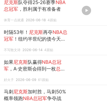
尼克斯
队夺得25-26赛季
NBA
总冠军
，胜利属于有准备者
体育一点就通
2026-06-18
4
跟贴
时隔53年！
尼克斯
再夺
NBA总
冠军
！纽约半世纪的债今天全
还了
不写散文诗
2026-06-14
4
跟贴
如果
尼克斯
队赢得
NBA总冠
军
，A·史密斯会得到一枚
总冠
军
戒指吗
好火子
2026-06-09
61
跟贴
马刺
尼克斯
加时胜，马刺50%
概率领跑
NBA总冠军
争夺战