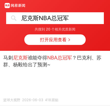
尼克斯NBA总冠军
共搜到
20
个相关优质新闻
打开应用查看
马刺
尼克斯
谁能夺得
NBA总冠军
？巴克利、苏
群、杨毅给出了预测~
篮球大视野
2026-06-03
418
跟贴