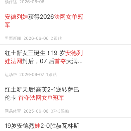
杨仔述
2026-06-06
安德列娃
获得2026
法网女单冠
军
界面新闻
2026-06-06
2
跟贴
红土新女王诞生！19 岁
安德列
娃法网
封后，07 后
首夺
大满
贯创历史
运动帮
2026-06-07
1
跟贴
红土新天后!高芙2-1逆转萨巴
伦卡
首夺法网女单冠军
网易体育
2025-06-08
3743
跟贴
19岁安德烈
娃
2-0胜赫瓦林斯