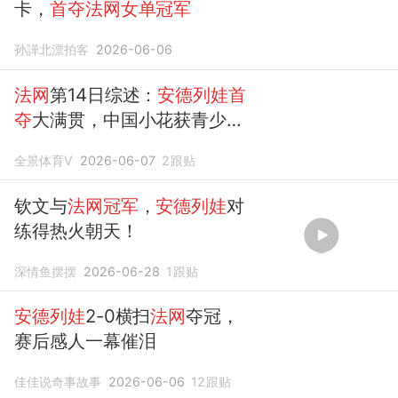
卡，
首夺法网女单冠军
孙譁北漂拍客
2026-06-06
法网
第14日综述：
安德列娃首
夺
大满贯，中国小花获青少年
组亚军
全景体育V
2026-06-07
2
跟贴
钦文与
法网冠军
，
安德列娃
对
练得热火朝天！
深情鱼摆摆
2026-06-28
1
跟贴
安德列娃
2-0横扫
法网
夺冠，
赛后感人一幕催泪
佳佳说奇事故事
2026-06-06
12
跟贴