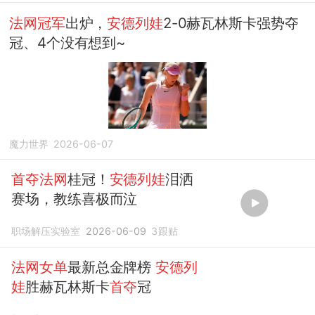
法网冠军
出炉，
安德列娃
2-0赫瓦林斯卡强势夺
冠、4个没有想到~
魔力世界
2026-06-07
首夺法网
桂冠！
安德列娃
泪洒
赛场，教练喜极而泣
职场解压实验室
2026-06-09
3
跟贴
法网女单
最新总金牌榜
安德列
娃
胜赫瓦林斯卡
首夺
冠