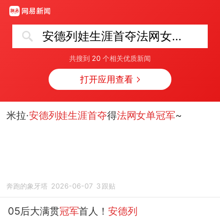
安德列娃生涯首夺法网女单冠军
共搜到
20
个相关优质新闻
打开应用查看
米拉·
安德列娃生涯首夺
得
法网女单冠军
~
奔跑的象牙塔
2026-06-07
3
跟贴
05后大满贯
冠军
首人！
安德列