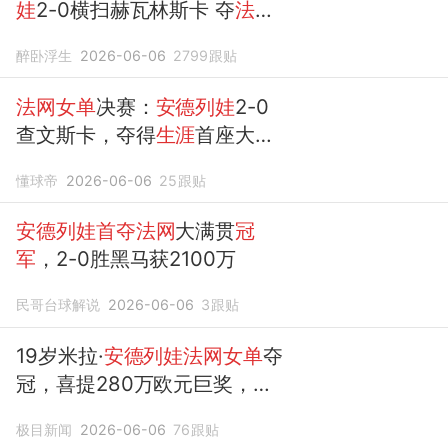
娃
2-0横扫赫瓦林斯卡 夺
法网
女单冠军
醉卧浮生
2026-06-06
2799
跟贴
法网女单
决赛：
安德列娃
2-0
查文斯卡，夺得
生涯
首座大满
贯
冠军
懂球帝
2026-06-06
25
跟贴
安德列娃首夺法网
大满贯
冠
军
，2-0胜黑马获2100万
民哥台球解说
2026-06-06
3
跟贴
19岁米拉·
安德列娃法网女单
夺
冠，喜提280万欧元巨奖，为
史上首位“05后”大满贯单打
冠
极目新闻
2026-06-06
76
跟贴
军