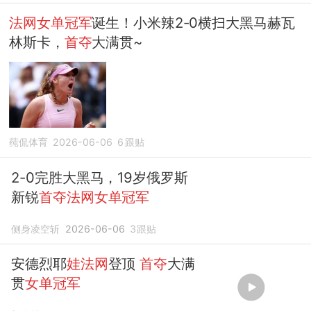
法网女单冠军
诞生！小米辣2-0横扫大黑马赫瓦
林斯卡，
首夺
大满贯~
莼侃体育
2026-06-06
6
跟贴
2-0完胜大黑马，19岁俄罗斯
新锐
首夺法网女单冠军
侧身凌空斩
2026-06-06
3
跟贴
安德烈耶
娃法网
登顶
首夺
大满
贯
女单冠军