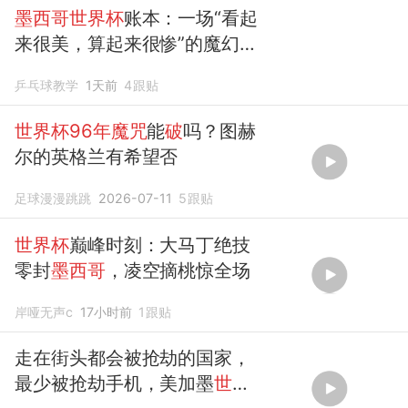
墨西哥世界杯
账本：一场“看起
来很美，算起来很惨”的魔幻经
济秀
乒乓球教学
1天前
4
跟贴
世界杯96年魔咒
能
破
吗？图赫
尔的英格兰有希望否
足球漫漫跳跳
2026-07-11
5
跟贴
世界杯
巅峰时刻：大马丁绝技
零封
墨西哥
，凌空摘桃惊全场
岸哑无声c
17小时前
1
跟贴
走在街头都会被抢劫的国家，
最少被抢劫手机，美加墨
世界