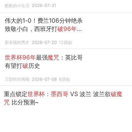
杯墨西哥
城
酷酷的小生活
2026-07-31
伟大的1-0！费兰106分钟绝杀
致敬小白，西班牙打
破96年世
界杯魔咒
新杀猪的秀才
2026-07-20
12
跟贴
世界杯96年
最强
魔咒
：英比哥
有望打
破
历史
王鶔吃吃喝喝
2026-07-08
8
跟贴
重点锁定
世界杯
：
墨西哥
VS 波兰 波兰欲
破魔
咒
比分预测~