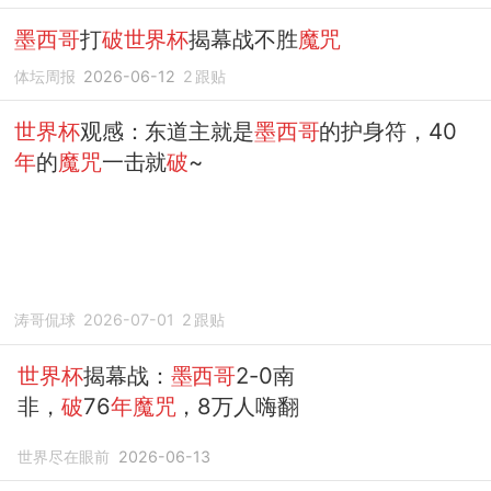
墨西哥
打
破世界杯
揭幕战不胜
魔咒
体坛周报
2026-06-12
2
跟贴
世界杯
观感：东道主就是
墨西哥
的护身符，40
年
的
魔咒
一击就
破
~
涛哥侃球
2026-07-01
2
跟贴
世界杯
揭幕战：
墨西哥
2-0南
非，
破
76
年魔咒
，8万人嗨翻
世界尽在眼前
2026-06-13