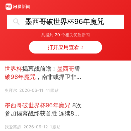
墨西哥破世界杯96年魔咒
共搜到
20
个相关优质新闻
打开应用查看
世界杯
揭幕战前瞻！
墨西哥
誓
破96年魔咒
，南非或捍卫非洲
荣耀
奥拜尔
2026-06-11
41
跟贴
墨西哥破世界杯96年魔咒
8次
参加揭幕战终获首胜 连续8届
首战不败
我爱英超
2026-06-12
1
跟贴