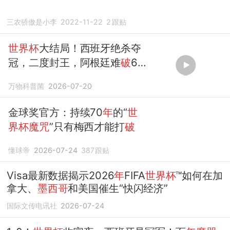
三农骄傲是小李
2022-11-22
2
跟贴
世界杯
大结局！西班牙绝杀夺
冠，二度封王，阿根廷难
破
64
年魔咒
万物科普菌
2026-07-20
金球奖官方：持续70
年
的“
世
界杯魔咒
”只有梅西才能打
破
懂球帝
2026-07-24
387
跟贴
Visa最新数据揭示2026
年
FIFA
世界杯
™如何在加
拿大、
墨西哥
和美国催生“快闪经济”
国际文传电讯社
2026-07-24