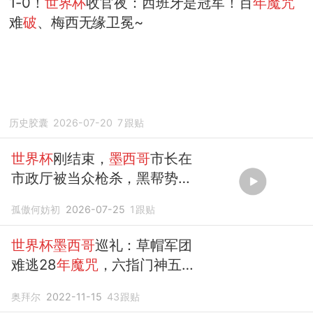
1-0！
世界杯
收官夜：西班牙是冠军！百
年魔咒
难
破
、梅西无缘卫冕~
历史胶囊
2026-07-20
7
跟贴
世界杯
刚结束，
墨西哥
市长在
市政厅被当众枪杀，黑帮势力
管不住了
孤傲何妨初
2026-07-25
1
跟贴
世界杯墨西哥
巡礼：草帽军团
难逃28
年魔咒
，六指门神五战
世界杯
奥拜尔
2022-11-15
43
跟贴