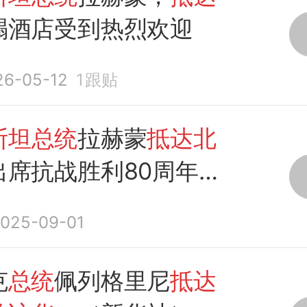
榻酒店受到热烈欢迎
26-05-12
1
跟贴
斯坦总统
拉赫蒙
抵达北
出席抗战胜利80周年纪
025-09-01
克
总统
佩列格里尼
抵达