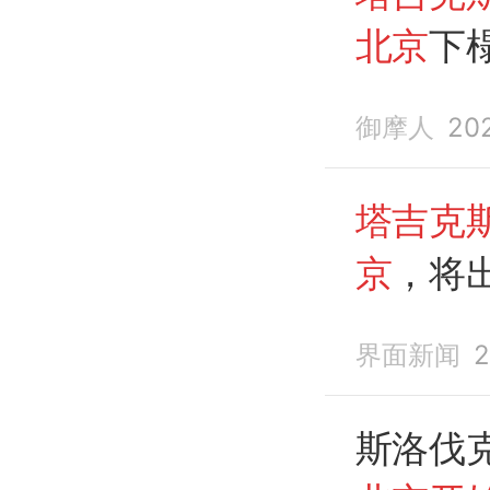
北京
下
御摩人
20
塔吉克
京
，将
念活动
界面新闻
2
斯洛伐