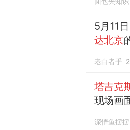
面包夹知识
5月11
达北京
老白者乎
2
塔吉克
现场画
深情鱼摆摆