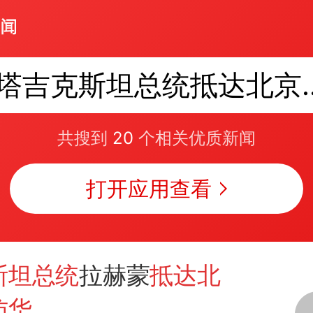
塔吉克斯坦总统
共搜到
20
个相关优质新闻
打开应用查看
斯坦总统
拉赫蒙
抵达北
访华