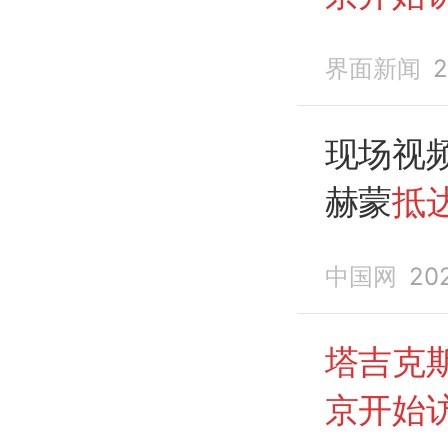
界面新闻
2
现场视
赫蒙
抵
行为期
中国网
20
源：央
塔吉克
京开始