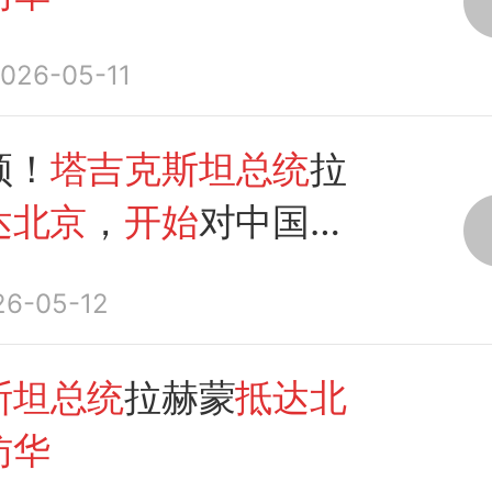
026-05-11
频！
塔吉克斯坦总统
拉
达北京
，
开始
对中国进
四天的国事访问。（来
26-05-12
视新闻）
斯坦总统
拉赫蒙
抵达北
访华