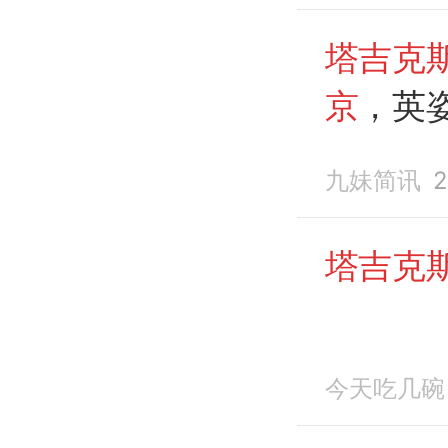
塔吉克
京
，英
迎
九妹简讯
2
塔吉克
今天吃几碗