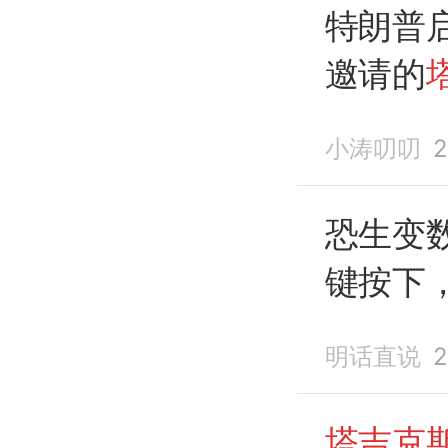
特朗普
邀请的
抵达北
小涛叨叨
2
恐生变
键按下
却在
北
明话直说
2
塔吉克