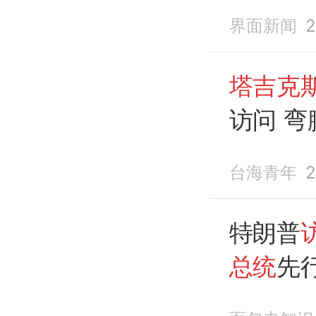
界面新闻
2
塔吉克
访问 
台海青年
2
特朗普
总统
先
已经大