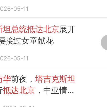
026-05-11
斯坦总统抵达北京
展开
弯腰接过女童献花
026-05-11
访华
前夜，
塔吉克斯坦
行
抵达北京
，中亚情况
变