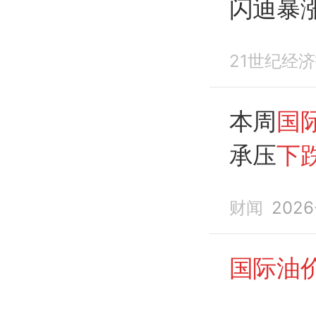
闪迪暴涨
超9%
21世纪经
本周
国
承压
下
财闻
2026
国际油