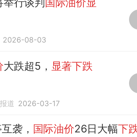
将举行谈判
国际油价显
2026-08-03
价
大跌超5，
显著下跌
济报道
2026-03-17
停互袭，
国际油价
26日大幅
下