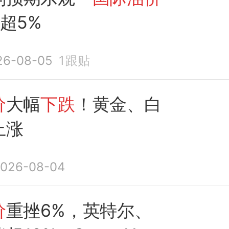
超5%
26-08-05
1
跟贴
价
大幅
下跌
！黄金、白
上涨
026-08-04
价
重挫6%，英特尔、