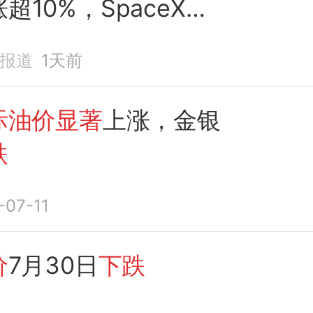
超10%，SpaceX涨
，黄金白银
下跌
济报道
1天前
际油价显著
上涨，金银
跌
-07-11
价
7月30日
下跌