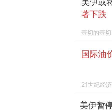
美伊或
著下跌
壹切的壹切
国际油
21世纪经
美伊暂