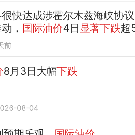
将很快达成涉霍尔木兹海峡协议
推动，
国际油价
4日
显著下跌
超
天前
价
8月3日大幅
下跌
026-08-04
判预期乐观
国际油价