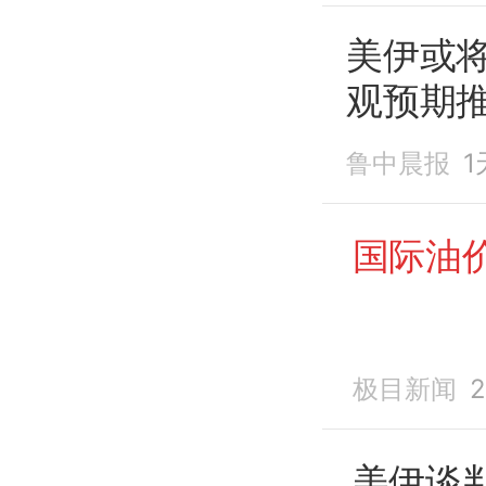
美伊或
观预期
鲁中晨报
1
国际油
极目新闻
2
美伊谈