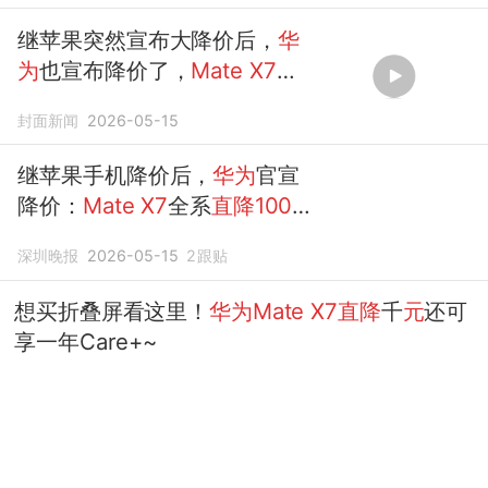
继苹果突然宣布大降价后，
华
为
也宣布降价了，
Mate
X7
全
系
直降1000元
，
Mate
X
6
直降
封面新闻
2026-05-15
300...
继苹果手机降价后，
华为
官宣
降价：
Mate
X7
全系
直降1000
元
，
Mate
X
6
直降
3000
元
深圳晚报
2026-05-15
2
跟贴
想买折叠屏看这里！
华为Mate
X7直降
千
元
还可
享一年Care+~