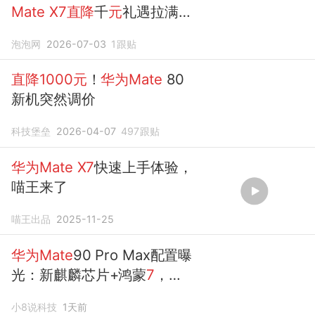
Mate
X7直降
千
元
礼遇拉满，
换机正当时
泡泡网
2026-07-03
1
跟贴
直降1000元
！
华为Mate
80
新机突然调价
科技堡垒
2026-04-07
497
跟贴
华为Mate
X7
快速上手体验，
喵王来了
喵王出品
2025-11-25
华为Mate
90 Pro Max配置曝
光：新麒麟芯片+鸿蒙
7
，
7000mAh电池加持
小8说科技
1天前