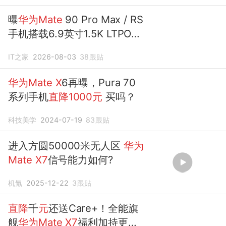
曝
华为Mate
90 Pro Max / RS
手机搭载6.9英寸1.5K LTPO直
屏
IT之家
2026-08-03
38
跟贴
华为Mate
X
6再曝，Pura 70
系列手机
直降1000元
买吗？
科技美学
2024-07-19
83
跟贴
进入方圆50000米无人区
华为
Mate
X7
信号能力如何?
机氪
2025-12-22
3
跟贴
直降
千
元
还送Care+！全能旗
舰
华为Mate
X7
福利加持更超