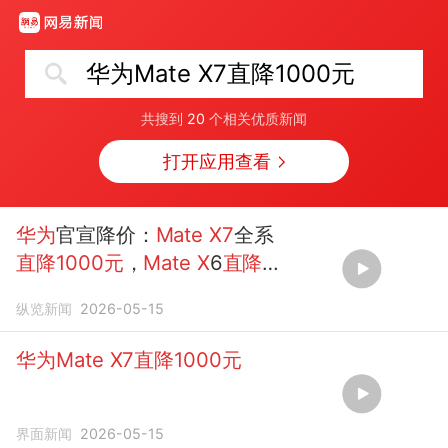
华为Mate X7直降1000元
共搜到
20
个相关优质新闻
打开应用查看
华为
官宣降价：
Mate
X7
全系
直降1000元
，
Mate
X
6
直降
3000
元
，两款机型均可享12
纵览新闻
2026-05-15
期分...
华为Mate X7直降1000元
界面新闻
2026-05-15