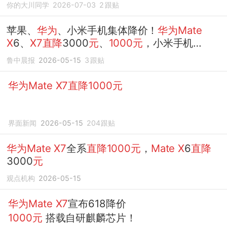
你的大川同学
2026-07-03
2
跟贴
苹果、
华为
、小米手机集体降价！
华为Mate
X
6、
X7直降
3000
元
、
1000元
，小米手机
15Ultra
直降
1500
元
，iPhone17 Pro系列全线...
鲁中晨报
2026-05-15
3
跟贴
华为Mate X7直降1000元
界面新闻
2026-05-15
204
跟贴
华为Mate
X7
全系
直降1000元
，
Mate
X
6
直降
3000
元
观点机构
2026-05-15
华为Mate
X7
宣布618降价
1000元
搭载自研麒麟芯片！