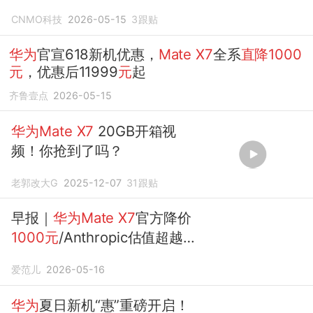
CNMO科技
2026-05-15
3
跟贴
华为
官宣618新机优惠，
Mate
X7
全系
直降1000
元
，优惠后11999
元
起
齐鲁壹点
2026-05-15
华为Mate
X7
20GB开箱视
频！你抢到了吗？
老郭改大G
2025-12-07
31
跟贴
早报｜
华为Mate
X7
官方降价
1000元
/Anthropic估值超越
OpenAI/国行Switch正式停服
爱范儿
2026-05-16
华为
夏日新机“惠”重磅开启！