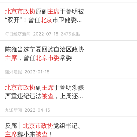
北京市政协
原副
主席
于鲁明被
“双开”！曾任
北京
市卫健委主
任
每日经济新闻
2022-07-18
2475
跟贴
陈雍当选宁夏回族自治区政协
主席
，曾任
北京市委
常委
潇湘晨报
2023-01-15
北京市政协
副
主席
于鲁明涉嫌
严重违纪违法
被查
，上周还在
参会
九派新闻
2022-04-16
反腐 |
北京市政协
党组书记、
主席
魏小东
被查
！