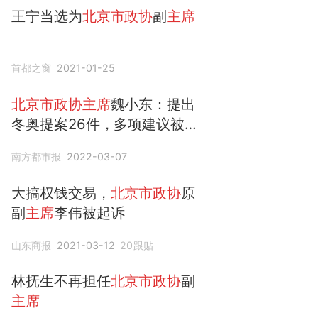
王宁当选为
北京市政协
副
主席
首都之窗
2021-01-25
北京市政协主席
魏小东：提出
冬奥提案26件，多项建议被采
用
南方都市报
2022-03-07
大搞权钱交易，
北京市政协
原
副
主席
李伟被起诉
山东商报
2021-03-12
20
跟贴
林抚生不再担任
北京市政协
副
主席