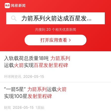
力箭系列火箭达成百星发射里程碑
共搜到
20
个相关优质新闻
打开应用查看
入轨载荷总质量18吨
力箭系列
运载
火箭
实现
百星发射里程碑
环球网资讯
2026-05-15
“一箭5星”
力箭系列
运载
火箭
实现100星
发射里程碑
财闻
2026-05-15
1
跟贴