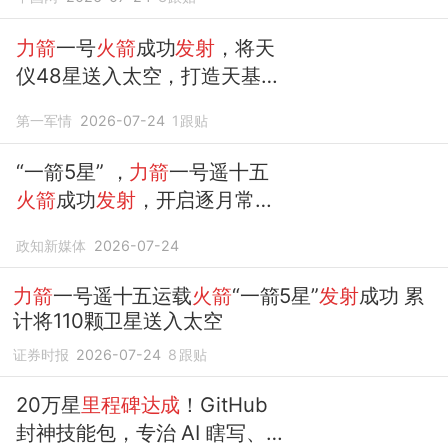
力箭
一号
火箭
成功
发射
，将天
仪48星送入太空，打造天基计
算网络
第一军情
2026-07-24
1
跟贴
“一箭5星” ，
力箭
一号遥十五
火箭
成功
发射
，开启逐月常态
化
发射
新阶段
政知新媒体
2026-07-24
力箭
一号遥十五运载
火箭
“一箭5星”
发射
成功 累
计将110颗卫星送入太空
证券时报
2026-07-24
8
跟贴
20万星
里程碑达成
！GitHub
封神技能包，专治 AI 瞎写、