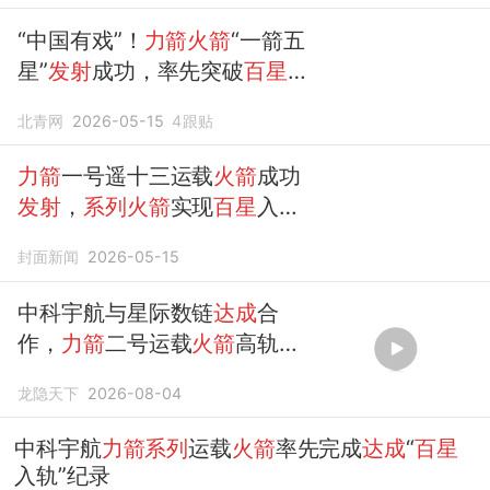
“中国有戏”！
力箭火箭
“一箭五
星”
发射
成功，率先突破
百星发
射里程碑
北青网
2026-05-15
4
跟贴
力箭
一号遥十三运载
火箭
成功
发射
，
系列火箭
实现
百星
入轨
里程碑
封面新闻
2026-05-15
中科宇航与星际数链
达成
合
作，
力箭
二号运载
火箭
高轨
发
射
任务启动
龙隐天下
2026-08-04
中科宇航
力箭系列
运载
火箭
率先完成
达成
“
百星
入轨”纪录