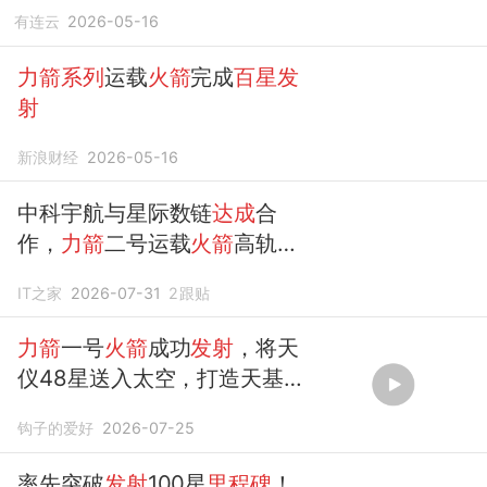
有连云
2026-05-16
力箭系列
运载
火箭
完成
百星发
射
新浪财经
2026-05-16
中科宇航与星际数链
达成
合
作，
力箭
二号运载
火箭
高轨
发
射
任务启动
IT之家
2026-07-31
2
跟贴
力箭
一号
火箭
成功
发射
，将天
仪48星送入太空，打造天基计
算网络
钩子的爱好
2026-07-25
率先突破
发射
100星
里程碑
！