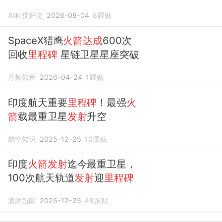
失忆、造屎山
AI科技评论
2026-08-04
8
跟贴
SpaceX猎鹰
火箭达成
600次
回收
里程碑
星链卫星星座突破
月舞知音
2026-04-24
1
跟贴
印度航天重要
里程碑
！最强
火
箭
载最重卫星
发射
升空
航空知识
2025-12-25
10
跟贴
印度
火箭发射
迄今最重卫星，
100次航天轨道
发射
迎
里程碑
澎湃新闻
2025-12-25
48
跟贴