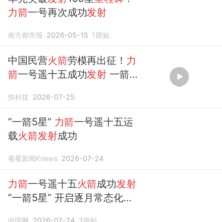
力箭
一号再次成功
发射
南方都市报
2026-05-15
1
跟贴
中国民营
火箭
劳模再出征！
力
箭
一号遥十五成功
发射
一箭5
星入轨
快科技
2026-07-25
“一箭5星”
力箭
一号遥十五运
载
火箭发射
成功
看看新闻Knews
2026-07-24
力箭
一号遥十五
火箭
成功
发射
“一箭5星” 开启逐月常态化
发
射
中国网
2026-07-24
3
跟贴