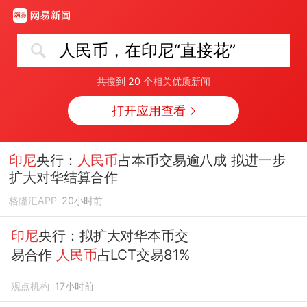
人民币，在印尼“直接花”
共搜到
20
个相关优质新闻
打开应用查看
印尼
央行：
人民币
占本币交易逾八成 拟进一步
扩大对华结算合作
格隆汇APP
20小时前
印尼
央行：拟扩大对华本币交
易合作
人民币
占LCT交易81%
观点机构
17小时前