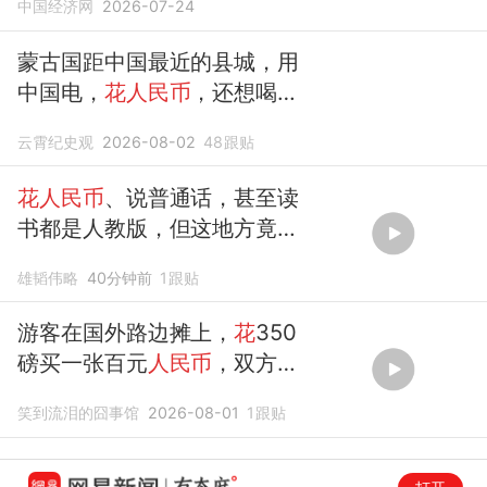
中国经济网
2026-07-24
蒙古国距中国最近的县城，用
中国电，
花人民币
，还想喝咱
的自来水
云霄纪史观
2026-08-02
48
跟贴
花人民币
、说普通话，甚至读
书都是人教版，但这地方竟不
属于中国
雄韬伟略
40分钟前
1
跟贴
游客在国外路边摊上，
花
350
磅买一张百元
人民币
，双方都
觉得赚了
笑到流泪的囧事馆
2026-08-01
1
跟贴