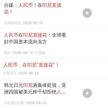
台媒：
人民币
！在
印尼直接
花
！
台海新时光
2026-06-15
人民币
在
印尼直接花
！全球看
好中国资本流向东方
财闻
2026-06-13
57
跟贴
人民币，在印尼“直接花”
！
齐鲁壹点
2026-06-13
韩元日元
印尼
盾集体贬值，亚
洲四国被美元榨干却拒绝
人民
币
救生圈
日在落日打怪
2026-08-02