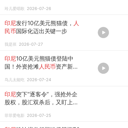
急？
玲儿爱唱歌
2026-07-26
印尼
发行10亿美元熊猫债，
人
民币
国际化迈出关键一步
我是班
2026-07-27
印尼
10亿美元熊猫债登陆中
国！外资抢滩
人民币
资产新信
号？
鸟儿太能吃
2026-07-24
印尼
突下“逐客令”，强抢外企
股权，股汇双杀后，又盯上了
人民币
菲菲爱电影
2026-07-25