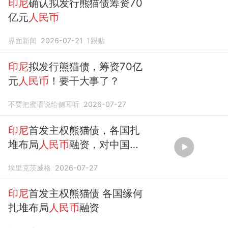
印尼
确认拟发行熊猫债筹资70
亿元
人民币
界面新闻
2026-07-21
1
跟贴
印尼
拟发行熊猫债，筹资70亿
元
人民币
！要干大事了？
不要把蜜语说给侧耳听
2026-07-27
印尼
首发主权熊猫债，各国扎
堆布局
人民币
融资，对中国有
何利好？
埃里克茨威格
2026-07-27
印尼
首发主权熊猫债 各国缘何
扎堆布局
人民币
融资