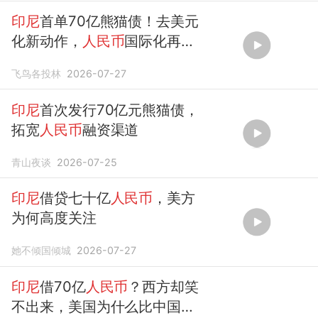
印尼
首单70亿熊猫债！去美元
化新动作，
人民币
国际化再突
破
飞鸟各投林
2026-07-27
印尼
首次发行70亿元熊猫债，
拓宽
人民币
融资渠道
青山夜谈
2026-07-25
印尼
借贷七十亿
人民币
，美方
为何高度关注
她不倾国倾城
2026-07-27
印尼
借70亿
人民币
？西方却笑
不出来，美国为什么比中国还