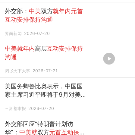
外交部：
中美
双方
就年内元首
互动安排保持沟通
界面新闻
2026-07-20
中美就年内
高层
互动安排保持
沟通
阅尽天下大事
2026-07-21
美国务卿鲁比奥表示，中国国
家主席习近平即将于9月对美
国进行的访问仍在按计划进
三湘都市报
2026-07-20
行；外交部：
中美
双方
就年内
元首
的
互动安排保持
了
沟通
外交部回应“特朗普计划访
华”：
中美就
双方
元首互动保持