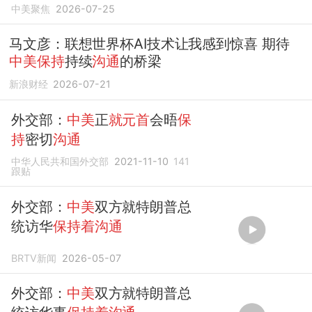
中美聚焦
2026-07-25
马文彦：联想世界杯AI技术让我感到惊喜 期待
中美保持
持续
沟通
的桥梁
新浪财经
2026-07-21
外交部：
中美
正
就元首
会晤
保
持
密切
沟通
中华人民共和国外交部
2021-11-10
141
跟贴
外交部：
中美
双方就特朗普总
统访华
保持着沟通
BRTV新闻
2026-05-07
外交部：
中美
双方就特朗普总