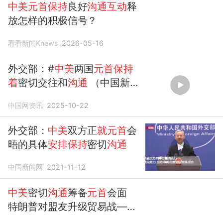
中美元首保持
良好
沟通互动
释
放怎样的积极信号？
看看新闻Knews
2026-05-16
外交部：#
中美
两国
元首保持
着
密切交往和
沟通
（中国新闻
网）
中国网资讯
2025-10-22
外交部：
中美
双方正
就元首
会
晤的具体
安排保持
密切
沟通
中国新闻网
2021-11-12
中美
密切
沟通
筹备
元首
会面
特朗普对盟友升级贸易战——
美国外交一周观察