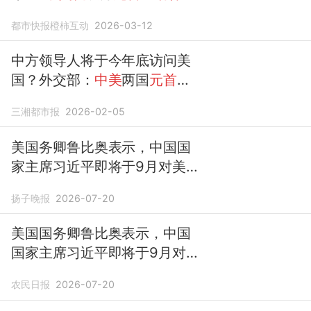
着沟通
都市快报橙柿互动
2026-03-12
中方领导人将于今年底访问美
国？外交部：
中美
两国
元首保
持着沟通
和
互动
，目前没有可
三湘都市报
2026-02-05
以提供的消息
美国务卿鲁比奥表示，中国国
家主席习近平即将于9月对美
国进行的访问仍在按计划进
扬子晚报
2026-07-20
行，外交部：双方
就年内元首
的
互动安排保持
了
沟通
美国国务卿鲁比奥表示，中国
国家主席习近平即将于9月对
美国进行的访问仍在按计划进
农民日报
2026-07-20
行，外交部：双方
就年内元首
互动安排保持沟通