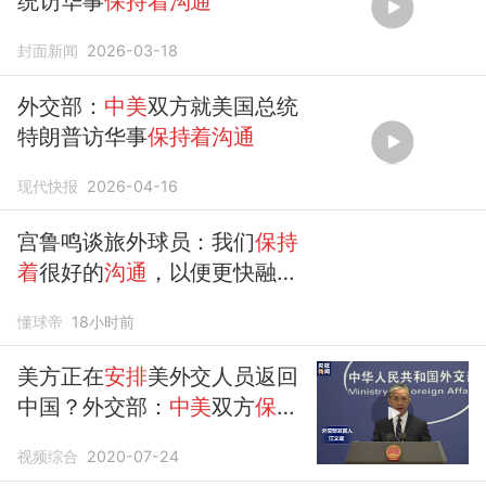
统访华事
保持着沟通
封面新闻
2026-03-18
外交部：
中美
双方就美国总统
特朗普访华事
保持着沟通
现代快报
2026-04-16
宫鲁鸣谈旅外球员：我们
保持
着
很好的
沟通
，以便更快融入
体系
懂球帝
18小时前
美方正在
安排
美外交人员返回
中国？外交部：
中美
双方
保持
着沟通
视频综合
2020-07-24