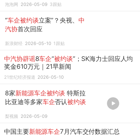
泡泡网
2026-05-09
3
跟贴
“
车企被约谈
立案”？央视、
中
汽协
首次回应
新浪财经
2026-05-10
1
跟贴
中汽协辟谣
8
车企
“
被约谈
”；SK海力士回应人均
奖金610万元｜21早新闻
21世纪经济报道
2026-05-10
8家
新能源车企被约谈
特斯拉
比亚迪等多家
车企
否认
被约谈
梨视频
2026-05-09
中国主要
新能源车企
7月汽车交付数据汇总