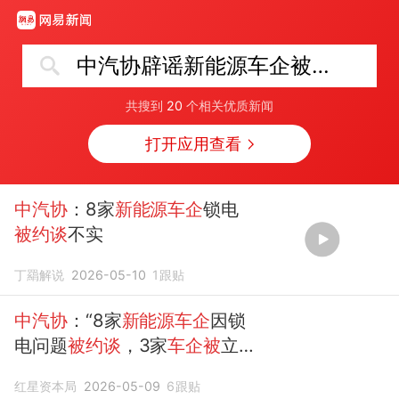
中汽协辟谣新能源车企被约谈
共搜到
20
个相关优质新闻
打开应用查看
中汽协
：8家
新能源车企
锁电
被约谈
不实
丁羂解说
2026-05-10
1
跟贴
中汽协
：“8家
新能源车企
因锁
电问题
被约谈
，3家
车企被
立
案”内容无官方来源，与事实严
红星资本局
2026-05-09
6
跟贴
重不符