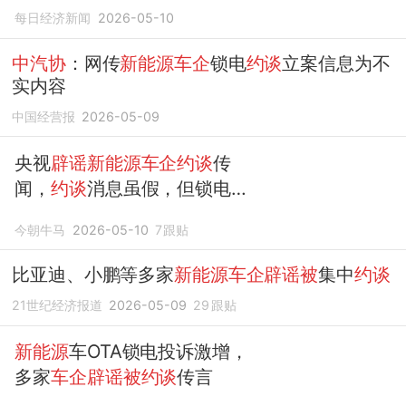
重不符
每日经济新闻
2026-05-10
中汽协
：网传
新能源车企
锁电
约谈
立案信息为不
实内容
中国经营报
2026-05-09
央视
辟谣新能源车企约谈
传
闻，
约谈
消息虽假，但锁电问
题确实存在
今朝牛马
2026-05-10
7
跟贴
比亚迪、小鹏等多家
新能源车企辟谣被
集中
约谈
21世纪经济报道
2026-05-09
29
跟贴
新能源
车OTA锁电投诉激增，
多家
车企辟谣被约谈
传言