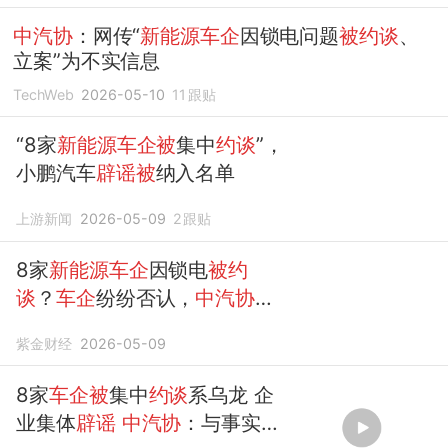
中汽协
：网传“
新能源车企
因锁电问题
被约谈
、
立案”为不实信息
TechWeb
2026-05-10
11
跟贴
“8家
新能源车企被
集中
约谈
”，
小鹏汽车
辟谣被
纳入名单
上游新闻
2026-05-09
2
跟贴
8家
新能源车企
因锁电
被约
谈
？
车企
纷纷否认，
中汽协
发
声
紫金财经
2026-05-09
8家
车企被
集中
约谈
系乌龙 企
业集体
辟谣
中汽协
：与事实严