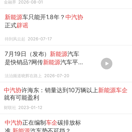
金融界
2026-08-01
新能源
车只能开1.8年？
中汽协
正式
辟谣
待到风云起
2026-07-17
7月19日（发布）
新能源
汽车
是快销品?网传
新能源
汽车平均
车龄仅1.8年
中汽协
紧急下场
法治频道晓辉在路上
2026-07-20
辟谣
!
中汽协
许海东：销量达到10万辆以上
新能源车企
就有可能盈利
财联社
2023-01-12
中汽协
正在编制
车企
碳排放标
准
新能源
汽车势不可挡？