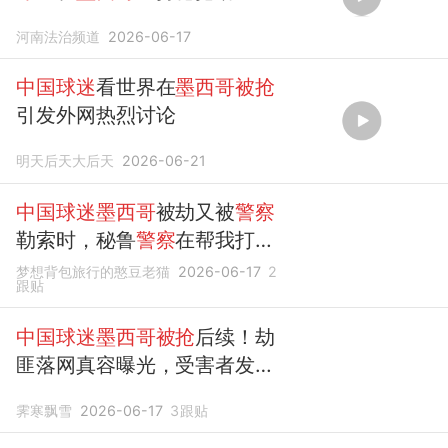
河南法治频道
2026-06-17
中国球迷
看世界在
墨西哥被抢
引发外网热烈讨论
明天后天大后天
2026-06-21
中国球迷墨西哥
被劫又被
警察
勒索时，秘鲁
警察
在帮我打车
指路。
梦想背包旅行的憨豆老猫
2026-06-17
2
跟贴
中国球迷墨西哥被抢
后续！劫
匪落网真容曝光，受害者发声
竟遭网暴
霁寒飘雪
2026-06-17
3
跟贴