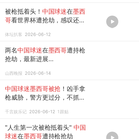
被枪抵着头！
中国球迷
在
墨西
哥
看世界杯遭抢劫，感叹还是
祖国好
体坛扒客
2026-06-12
两名
中国球迷
在
墨西哥
遭持枪
抢劫，最新进展…
山西晚报
2026-06-14
中国球迷墨西哥被抢
！凶手拿
枪威胁，警方更过分，不抓小
偷反索财
千言娱乐记
2026-06-12
1
跟贴
"人生第一次被枪抵着头"
中国
球迷
在
墨西哥
遭持枪抢劫