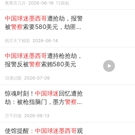
离离言几许
2026-06-16
13
跟贴
中国球迷墨西哥
遭抢劫，报警
被
警察
索要580美元，劫匪一
人落网
阅尽天下精彩
2026-06-14
中国球迷墨西哥
遭持枪抢劫，
报警反被
警察
索贿580美元
泪满过眼
2026-07-09
惊魂时刻！
中国球迷
回忆遭抢
劫：被枪指脑门，墨方
警察来
了先要钱
万千归途
2026-06-13
使馆提醒
：中国球迷墨西哥
观