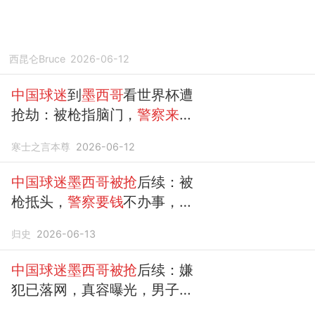
西昆仑Bruce
2026-06-12
中国球迷
到
墨西哥
看世界杯遭
抢劫：被枪指脑门，
警察来了
先要钱
寒士之言本尊
2026-06-12
中国球迷墨西哥被抢
后续：被
枪抵头，
警察要钱
不办事，中
使馆介入
归史
2026-06-13
中国球迷墨西哥被抢
后续：嫌
犯已落网，真容曝光，男子发
声被网暴