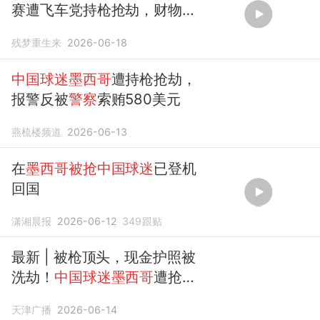
赛遭飞车党持枪抢劫，财物尽
失
残梦重生来
2026-06-18
中国球迷墨西哥
遭持枪抢劫，
报警反被
警察
索贿580美元
燕梳楼频道
2026-06-13
在
墨西哥被抢中国球迷
已登机
回国
潇湘晨报
2026-06-12
349
跟贴
最新 | 被枪顶头，现金护照被
洗劫！
中国球迷墨西哥
遭抢案
最新进展
天津广播
2026-06-14