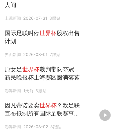
人间
上观新闻
2026-07-31
3
跟贴
国际足联叫停
世界杯
股权出售
计划
界面新闻
2026-08-01
7
跟贴
原女足
世界杯
裁判带队夺冠，
新民晚报杯上海赛区圆满落幕
澎湃新闻
1天前
6
跟贴
因凡蒂诺要卖
世界杯
？欧足联
宣布抵制所有国际足联赛事，
世界杯
不是商品
澎湃新闻
2026-08-02
3
跟贴