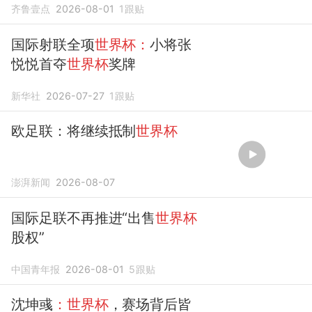
齐鲁壹点
2026-08-01
1
跟贴
国际射联全项
世界杯：
小将张
悦悦首夺
世界杯
奖牌
新华社
2026-07-27
1
跟贴
欧足联：将继续抵制
世界杯
澎湃新闻
2026-08-07
国际足联不再推进“出售
世界杯
股权”
中国青年报
2026-08-01
5
跟贴
沈坤彧
：世界杯
，赛场背后皆