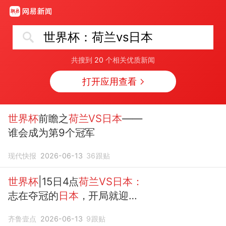
世界杯：荷兰vs日本
共搜到
20
个相关优质新闻
打开应用查看
世界杯
前瞻之
荷兰VS日本
——
谁会成为第9个冠军
现代快报
2026-06-13
36
跟贴
世界杯
|15日4点
荷兰VS日本：
志在夺冠的
日本
，开局就迎恶
战
齐鲁壹点
2026-06-13
9
跟贴