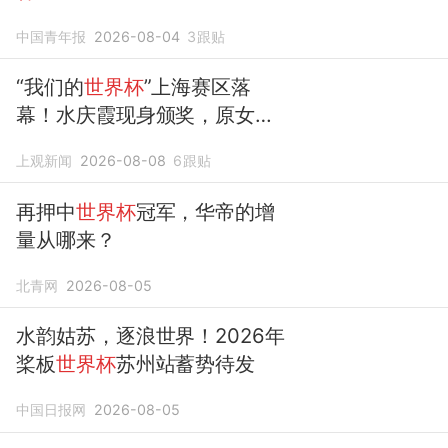
中国青年报
2026-08-04
3
跟贴
“我们的
世界杯
”上海赛区落
幕！水庆霞现身颁奖，原女足
世界杯
裁判带队夺冠
上观新闻
2026-08-08
6
跟贴
再押中
世界杯
冠军，华帝的增
量从哪来？
北青网
2026-08-05
水韵姑苏，逐浪世界！2026年
桨板
世界杯
苏州站蓄势待发
中国日报网
2026-08-05