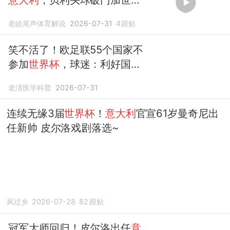
助攻
老皢尾声体育解说
2026-07-31
4
跟贴
笑不活了！欧足联55个国家不
参加
世界杯
，球迷：利好国足
和
意大利
老淸医学科普
2026-07-31
连续无缘3届
世界杯
！
意大利
官宣61岁曼奇尼出
任新帅 皮尔洛戏剧落选~
风过乡
2026-07-28
82
跟贴
冠军大师回归！皮尔洛出任
意