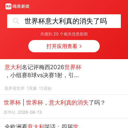
世界杯意大利真的消失了吗
共搜到
20
个相关优质新闻
打开应用查看
意大利
名记评梅西2026
世界杯
，小组赛8球vs决赛1射，引全
网争议
眼界看世界
1天前
15
跟贴
世界杯
|
世界杯
，
意大利真的消失
了吗？
新华社
2026-06-13
全欧洲看
意大利
笑话：四届
世