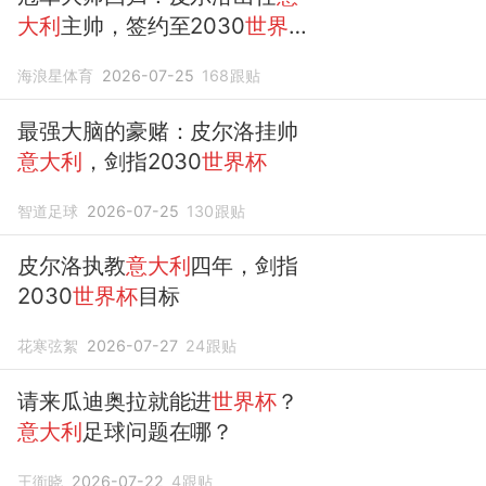
大利
主帅，签约至2030
世界
杯
！
海浪星体育
2026-07-25
168
跟贴
最强大脑的豪赌：皮尔洛挂帅
意大利
，剑指2030
世界杯
智道足球
2026-07-25
130
跟贴
皮尔洛执教
意大利
四年，剑指
2030
世界杯
目标
花寒弦絮
2026-07-27
24
跟贴
请来瓜迪奥拉就能进
世界杯
？
意大利
足球问题在哪？
王衜晓
2026-07-22
4
跟贴