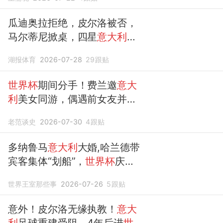
瓜迪奥拉拒绝，皮尔洛被否，
马尔蒂尼掀桌，四星
意大利
何
时重返
世界杯
？
湖报体育
2026-07-28
29
跟贴
世界杯
期间分手！费兰邀
意大
利
美女同游，偶遇前女友并未
理睬
老范谈史
2026-07-30
4
跟贴
多纳鲁马
意大利
大婚,哈兰德带
宾客集体“划船”，
世界杯
庆祝
动作重现婚宴
世界王室那些事
2026-07-26
5
跟贴
意外！皮尔洛无缘执教！
意大
利
足球重建受阻，4年后进
世