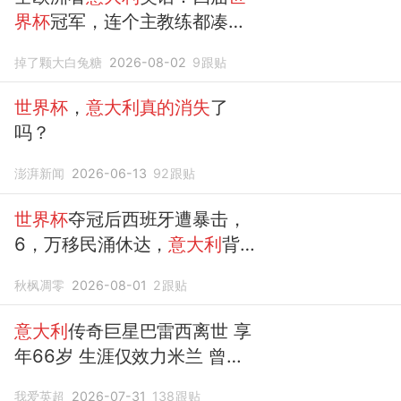
界杯
冠军，连个主教练都凑不
出来！
掉了颗大白兔糖
2026-08-02
9
跟贴
世界杯
，
意大利真的消失
了
吗？
澎湃新闻
2026-06-13
92
跟贴
世界杯
夺冠后西班牙遭暴击，
6，万移民涌休达，
意大利
背
后捅刀
秋枫凋零
2026-08-01
2
跟贴
意大利
传奇巨星巴雷西离世 享
年66岁 生涯仅效力米兰 曾夺
世界杯
冠军
我爱英超
2026-07-31
138
跟贴