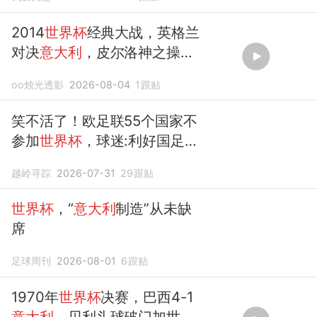
2014
世界杯
经典大战，英格兰
对决
意大利
，皮尔洛神之操
作！
oo烛光透影
2026-08-04
1
跟贴
笑不活了！欧足联55个国家不
参加
世界杯
，球迷:利好国足和
意大利
越岭寻踪
2026-07-31
29
跟贴
世界杯
，“
意大利
制造”从未缺
席
足球周刊
2026-08-01
6
跟贴
1970年
世界杯
决赛，巴西4-1
意大利
，贝利头球破门加世纪