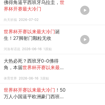
佛得角逼平西班牙乌拉圭，
世
界杯开赛最大冷门
向天祈福
2026-07-02
世界杯开赛以来最大冷门
诞
生！27脚射门颗粒无收
河洛有话说
2026-06-16
1
跟贴
大热必死？西班牙0-0佛得
角，本届
世界杯开赛以来最大
冷门
诞生
体育世界
2026-06-16
3
跟贴
世界杯开赛以来最大冷门
！50
万人小国逼平欧洲豪门西班
牙！国足？