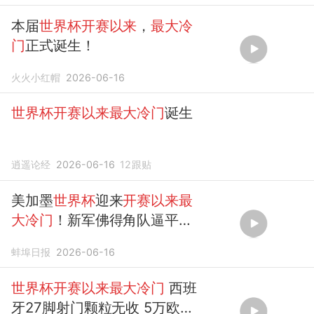
本届
世界杯开赛以来
，
最大冷
门
正式诞生！
火火小红帽
2026-06-16
世界杯开赛以来最大冷门
诞生
逍遥论经
2026-06-16
12
跟贴
美加墨
世界杯
迎来
开赛以来最
大冷门
！新军佛得角队逼平夺
冠大热西班牙队
蚌埠日报
2026-06-16
世界杯开赛以来最大冷门
西班
牙27脚射门颗粒无收 5万欧身