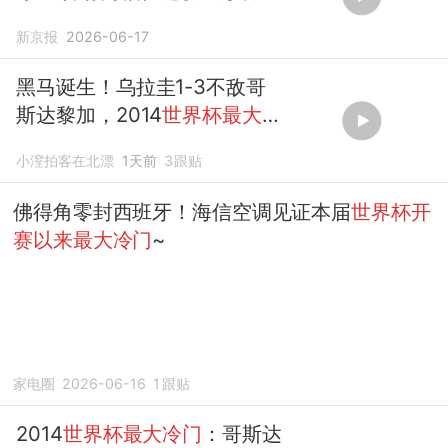
价零封5亿欧豪门
新京报
2026-06-17
黑马诞生！乌拉圭1-3不敌哥
斯达黎加，2014
世界杯最大冷
门
！
小潌拍客在北漂
1天前
3
跟贴
佛得角零封西班牙！海信空调见证本届
世界杯开
赛以来最大冷门
~
家电圈
2026-06-16
1
跟贴
2014
世界杯最大冷门
：哥斯达