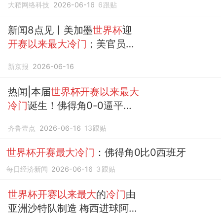
大稻网络科技
2026-06-16
6
跟贴
新闻8点见丨美加墨
世界杯
迎
开赛以来最大冷门
；美官员称
美伊协议已电子签署
新京报
2026-06-16
热闻|本届
世界杯开赛以来最大
冷门
诞生！佛得角0-0逼平夺
冠热门西班牙
齐鲁壹点
2026-06-16
13
跟贴
世界杯开赛最大冷门
：佛得角0比0西班牙
每日经济新闻
2026-06-16
3
跟贴
世界杯开赛以来最大
的
冷门
由
亚洲沙特队制造 梅西进球阿根