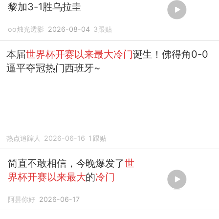
黎加3-1胜乌拉圭
oo烛光透影
2026-08-04
3
跟贴
本届
世界杯开赛以来最大冷门
诞生！佛得角0-0
逼平夺冠热门西班牙~
热点追踪人
2026-06-16
1
跟贴
简直不敢相信，今晚爆发了
世
界杯开赛以来最大
的
冷门
阿昙你好
2026-06-17