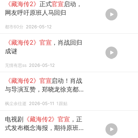
《藏海传2》
正式
官宣
启动，
网友呼吁原班人马回归
都市60分
2026-05-12
《藏海传2》官宣
，肖战回归
成谜
无情有思ss
2026-05-12
《藏海传2》官宣
启动！肖战
与导演互赞，郑晓龙徐克都追
着二搭
枫尘余往逝
2026-05-11
1
跟贴
电视剧
《藏海传2》官宣
，正
式发布概念海报，期待原班人
马回归！