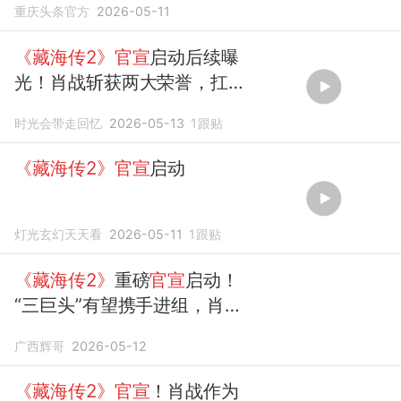
重庆头条官方
2026-05-11
《藏海传2》官宣
启动后续曝
光！肖战斩获两大荣誉，扛剧
能力太强
时光会带走回忆
2026-05-13
1
跟贴
《藏海传2》官宣
启动
灯光玄幻天天看
2026-05-11
1
跟贴
《藏海传2》
重磅
官宣
启动！
“三巨头”有望携手进组，肖战
呼声高
广西辉哥
2026-05-12
《藏海传2》官宣
！肖战作为