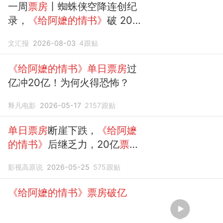
一周
票房
丨蜘蛛侠空降连创纪
录，
《给阿嬷的情书》
破 20
亿
文汇报
2026-08-03
4
跟贴
《给阿嬷的情书》单日票房
过
亿冲20亿！为何火得恐怖？
释凡电影
2026-05-17
2157
跟贴
单日票房
断崖下跌，
《给阿嬷
的情书》
后继乏力，20亿
票房
梦要碎了
影视高原说
2026-05-25
575
跟贴
《给阿嬷的情书》票房破亿