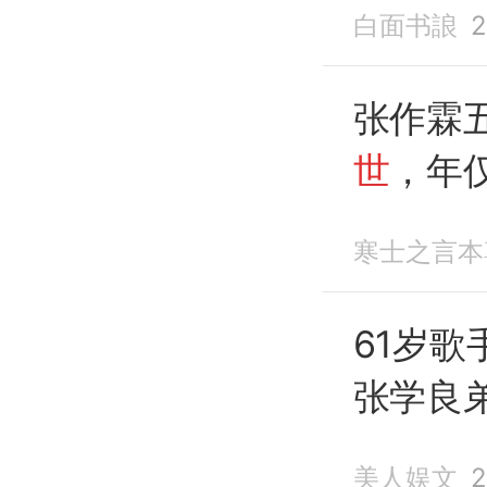
白面书誏
2
张作霖
世
，年仅
醉》
成
寒士之言本
61岁歌
张学良
我灌醉
美人娱文
2