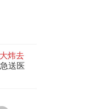
大炜去
紧急送医