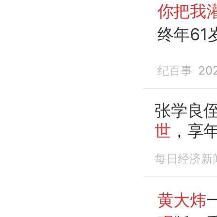
你把我
终年6
纪百事
20
张学良
世
，享
每日经济新
黄大炜