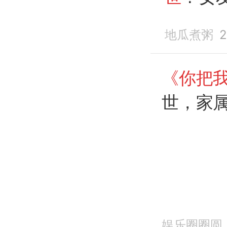
产不满
地瓜煮粥
2
《你把
世，家
娱乐圈圈圆