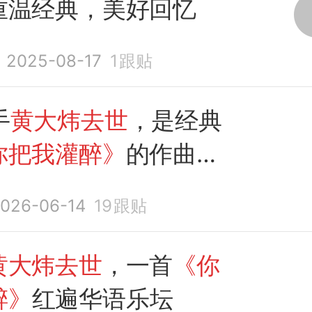
重温经典，美好回忆
2025-08-17
1
跟贴
手
黄大炜去世
，是经典
你把我灌醉》
的作曲、
此前曾因心脏衰竭而紧
026-06-14
19
跟贴
黄大炜去世
，一首
《你
醉》
红遍华语乐坛