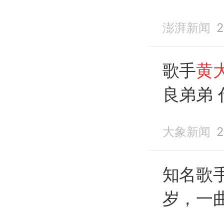
澎湃新闻
2
歌手
黄
良弟弟 
《让每
大象新闻
2
知名歌
岁，一
各地