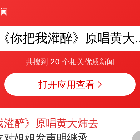
《你把我灌醉
共搜到
20
个相关优质新闻
打开应用查看
我灌醉》原唱黄大炜去
友对姐姐发声明继承财