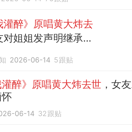
我灌醉》原唱黄大炜去
友对姐姐发声明继承财
！
知
2026-06-14
5
跟贴
我灌醉》原唱黄大炜去世
，女友
缅怀
026-06-14
32
跟贴