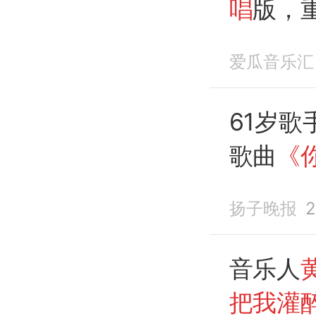
唱
版，
爱瓜音乐汇
61岁歌
歌曲
《
原唱
；
扬子晚报
2
急送医
音乐人
把我灌