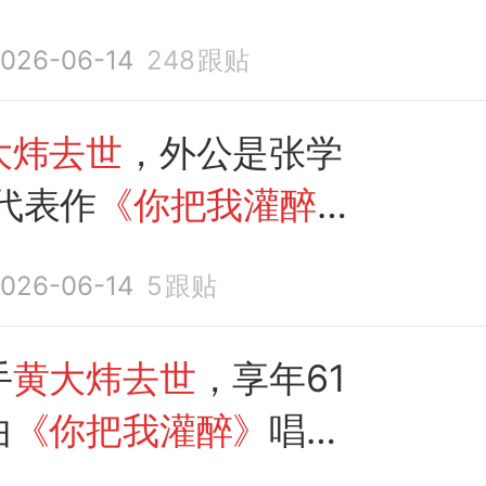
026-06-14
248
跟贴
大炜去世
，外公是张学
代表作
《你把我灌醉》
个人都心碎》
026-06-14
5
跟贴
手
黄大炜去世
，享年61
曲
《你把我灌醉》
唱红