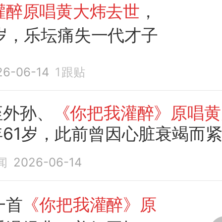
灌醉原唱黄大炜去世
，
1岁，乐坛痛失一代才子
26-06-14
1
跟贴
侄外孙、
《你把我灌醉》原唱黄
年61岁，此前曾因心脏衰竭而
闻
2026-06-14
一首
《你把我灌醉》原