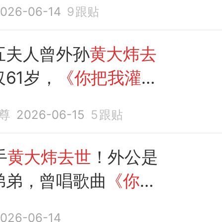
026-06-14
9
跟贴
五夫人曾外孙
黄大炜去
61岁，
《你把我灌
绝唱
尊
2026-06-15
5
跟贴
手
黄大炜去世
！外公是
弟弟，曾唱歌曲
《你把
》
026-06-14