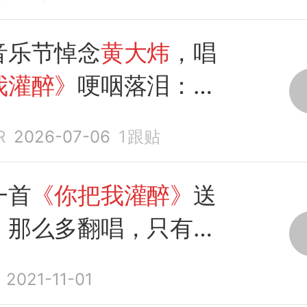
音乐节悼念
黄大炜
，唱
我灌醉》
哽咽落泪：他
R
2026-07-06
1
跟贴
一首
《你把我灌醉》
送
，那么多翻唱，只有
原
典
2021-11-01