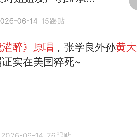
！
026-06-14
15
跟贴
我灌醉》原唱
，张学良外孙
黄大
属证实在美国猝死~
2026-06-14
76
跟贴