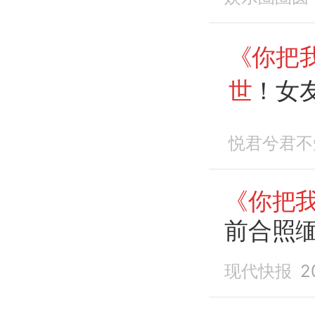
《你把
世
！女
产不满
悦君兮君不
《你把
前合照
现代快报
2