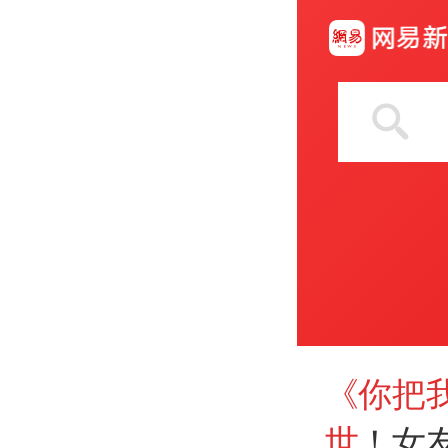
《你把
世
！女