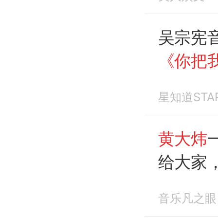
吴宗宪
《你把
还年轻
星知道STA
黄大炜
给大家
唱
最经
音乐凡之眼