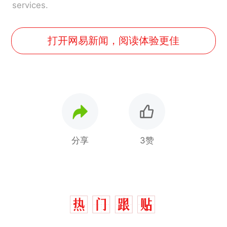
services.
打开网易新闻，阅读体验更佳
分享
3赞