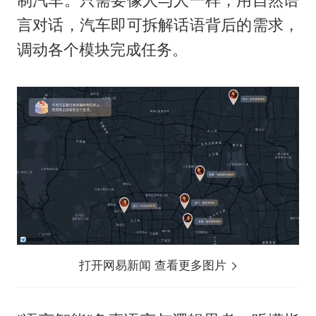
制汽车。只需要像人与人一样，用自然语
言对话，汽车即可拆解话语背后的需求，
调动各个模块完成任务。
打开网易新闻 查看更多图片