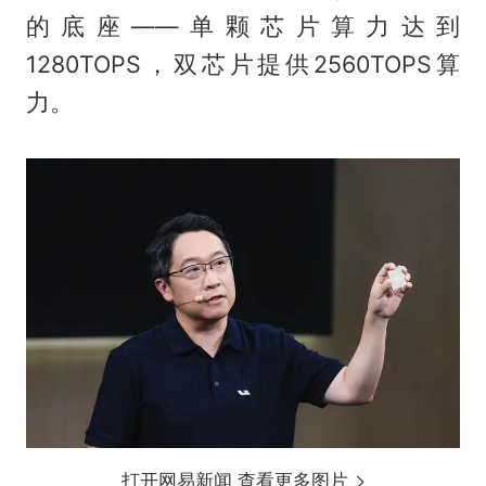
的底座——单颗芯片算力达到
1280TOPS，双芯片提供2560TOPS算
力。
打开网易新闻 查看更多图片