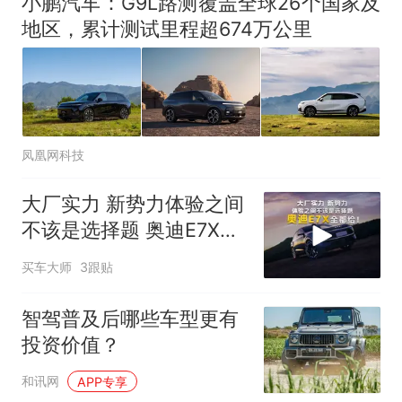
小鹏汽车：G9L路测覆盖全球26个国家及
地区，累计测试里程超674万公里
凤凰网科技
大厂实力 新势力体验之间
不该是选择题 奥迪E7X全
都给！
买车大师
3跟贴
智驾普及后哪些车型更有
投资价值？
和讯网
APP专享