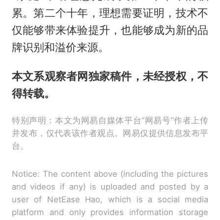
累。第二个十年，理想需要证明，技术不
仅能够带来体验提升，也能够成为新的品
牌识别和溢价来源。
本文系观察者网独家稿件，未经授权，不
得转载。
特别声明：本文为网易自媒体平台“网易号”作者上传
并发布，仅代表该作者观点。网易仅提供信息发布平
台。
Notice: The content above (including the pictures
and videos if any) is uploaded and posted by a
user of NetEase Hao, which is a social media
platform and only provides information storage