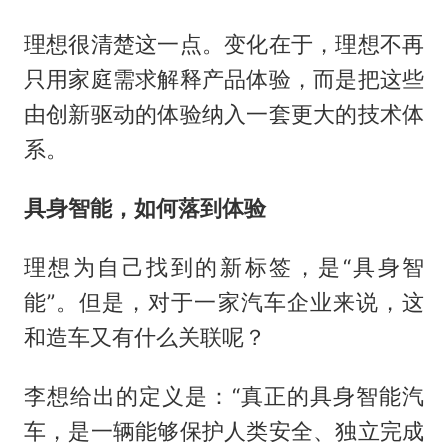
理想很清楚这一点。变化在于，理想不再
只用家庭需求解释产品体验，而是把这些
由创新驱动的体验纳入一套更大的技术体
系。
具身智能，如何落到体验
理想为自己找到的新标签，是“具身智
能”。但是，对于一家汽车企业来说，这
和造车又有什么关联呢？
李想给出的定义是：“真正的具身智能汽
车，是一辆能够保护人类安全、独立完成