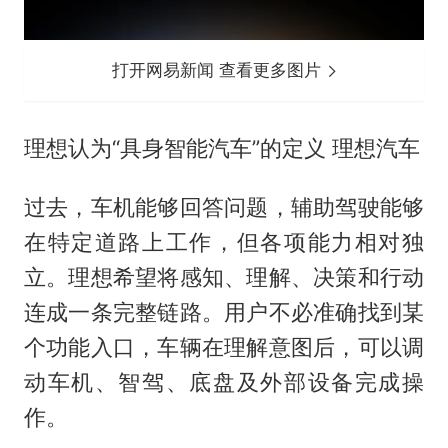
打开网易新闻 查看更多图片
理想认为“具身智能汽车”的定义 理想汽车
过去，车机能够回答问题，辅助驾驶能够
在特定道路上工作，但各项能力相对独
立。理想希望将感知、理解、决策和行动
连成一条完整链路。用户不必准确找到某
个功能入口，车辆在理解意图后，可以调
动车机、智驾、底盘及外部设备完成操
作。