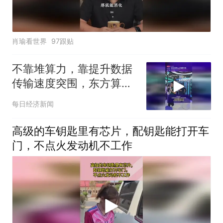
肖瑜看世界
97跟贴
不靠堆算力，靠提升数据
传输速度突围，东方算芯
DF1000拿下大会最高
每日经济新闻
SAIL奖项
高级的车钥匙里有芯片，配钥匙能打开车
门，不点火发动机不工作