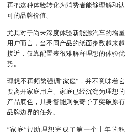
再把这种体验转化为消费者能够理解和认
可的品牌价值。
尤其对于尚未深度体验新能源汽车的增量
用户而言，当不同产品的纸面参数越来越
接近，仅靠配置表很难解释理想的体验优
势。
理想不再频繁强调“家庭”，并不意味着它
要离开家庭用户。家庭已经沉淀为理想的
产品底色，具身智能则被寄予了突破原有
品牌边界的任务。
“家庭”帮助理想完成了第一个十年的积