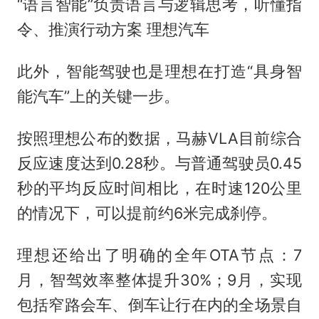
“语言智能”负责语言与逻辑思考，听懂指
令、推演行动方案 理想汽车
此外，智能驾驶也是理想在打造“具身智
能汽车”上的关键一步。
按照理想公布的数据，马赫VLA目前综合
反应速度达到0.28秒。与普通驾驶员0.45
秒的平均反应时间相比，在时速120公里
的情况下，可以提前约6米完成刹停。
理想还给出了明确的全年OTA节点：7
月，智驾效率整体提升30%；9月，实现
包括窄路会车、倒车让行在内的全场景自