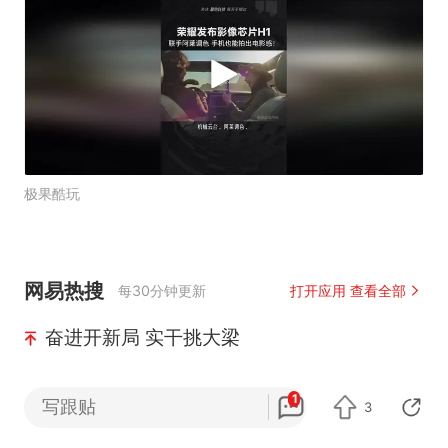
极果酷玩
网易热搜
每30分钟更新
打开应用 查看全部
奋进开新局 实干挑大梁
泰交通部副部长回应中国人遭歧视手势
2435702
1
1
写跟贴
3