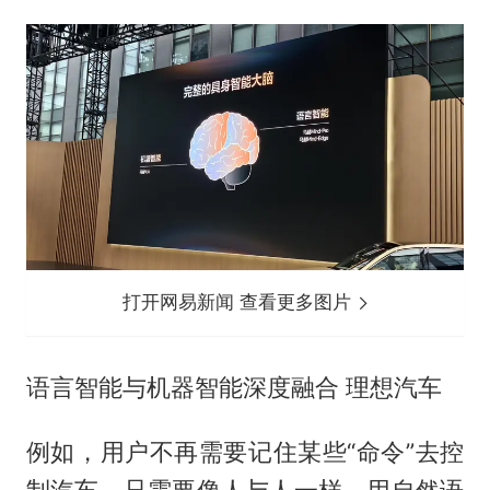
打开网易新闻 查看更多图片
语言智能与机器智能深度融合 理想汽车
例如，用户不再需要记住某些“命令”去控