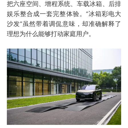
把六座空间、增程系统、车载冰箱、后排
娱乐整合成一套完整体验。“冰箱彩电大
沙发”虽然带着调侃意味，却准确解释了
理想为什么能够打动家庭用户。