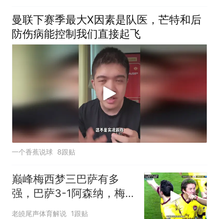
曼联下赛季最大X因素是队医，芒特和后
防伤病能控制我们直接起飞
一个香蕉说球
8跟贴
巅峰梅西梦三巴萨有多
强，巴萨3-1阿森纳，梅
西梅开二度，哈维、伊涅
老皢尾声体育解说
1跟贴