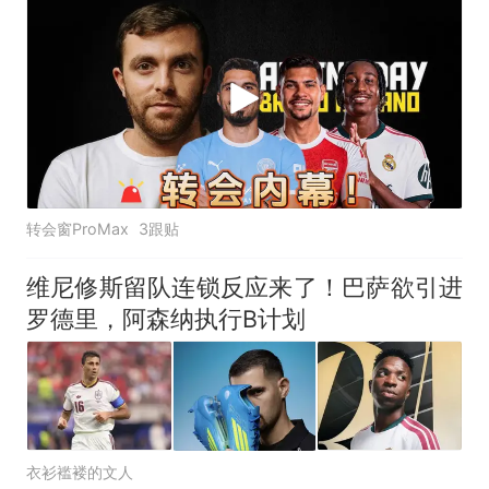
转会窗ProMax
3跟贴
维尼修斯留队连锁反应来了！巴萨欲引进
罗德里，阿森纳执行B计划
衣衫褴褛的文人