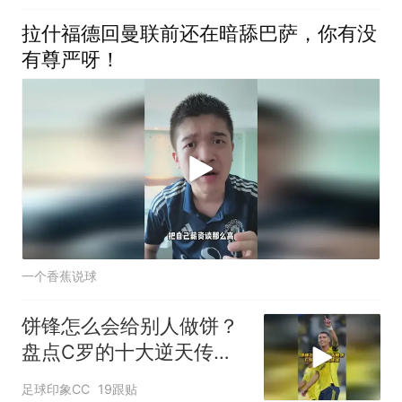
拉什福德回曼联前还在暗舔巴萨，你有没
有尊严呀！
一个香蕉说球
饼锋怎么会给别人做饼？
盘点C罗的十大逆天传
球！
足球印象CC
19跟贴