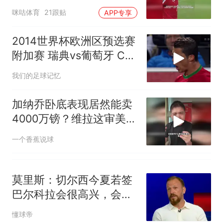
人生
咪咕体育
21跟贴
APP专享
2014世界杯欧洲区预选赛
附加赛 瑞典vs葡萄牙 C罗
帽子戏法 伊布梅开二度
我们的足球记忆
加纳乔卧底表现居然能卖
4000万镑？维拉这审美专
挑曼联毒瘤！
一个香蕉说球
莫里斯：切尔西今夏若签
巴尔科拉会很高兴，会是
梦幻引援
懂球帝