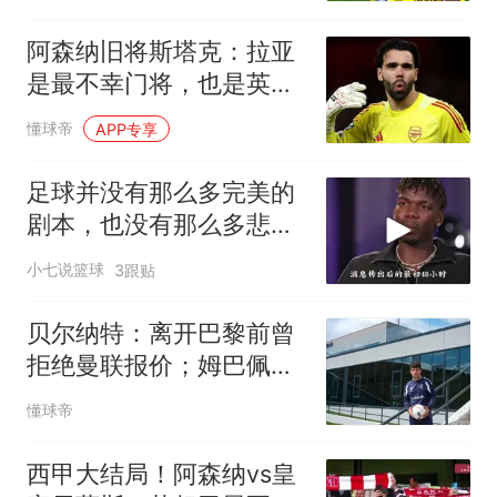
斯塔
阿森纳旧将斯塔克：拉亚
是最不幸门将，也是英超
最佳
懂球帝
APP专享
足球并没有那么多完美的
剧本，也没有那么多悲观
的事情，C罗一直都在温
小七说篮球
3跟贴
暖着这个足球世界
贝尔纳特：离开巴黎前曾
拒绝曼联报价；姆巴佩不
是“独裁者”
懂球帝
西甲大结局！阿森纳vs皇