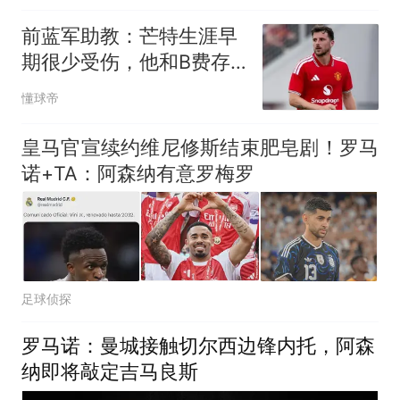
前蓝军助教：芒特生涯早
期很少受伤，他和B费存
在位置竞争
懂球帝
皇马官宣续约维尼修斯结束肥皂剧！罗马
诺+TA：阿森纳有意罗梅罗
足球侦探
罗马诺：曼城接触切尔西边锋内托，阿森
纳即将敲定吉马良斯