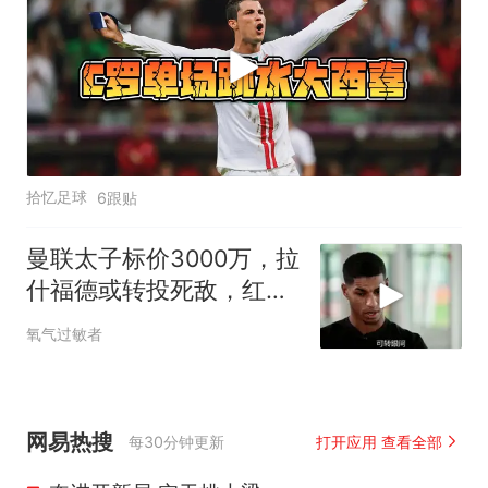
拾忆足球
6跟贴
曼联太子标价3000万，拉
什福德或转投死敌，红魔
球迷炸锅
氧气过敏者
网易热搜
每30分钟更新
打开应用 查看全部