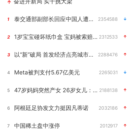
奋进开新局 实干挑大梁
泰交通部副部长回应中国人遭歧视手势
2354588
1
1岁宝宝碰坏纸巾盒 宝妈被索赔924元
2312533
2
以“新”破局 首发经济点亮城市消费活力
2288476
3
Meta被判支付5.67亿美元
2265031
4
47岁妈妈突然产女 26岁女儿：很震惊
2188138
5
阿根廷足协发文力挺因凡蒂诺
2032186
6
中国稀土盘中涨停
2012917
7