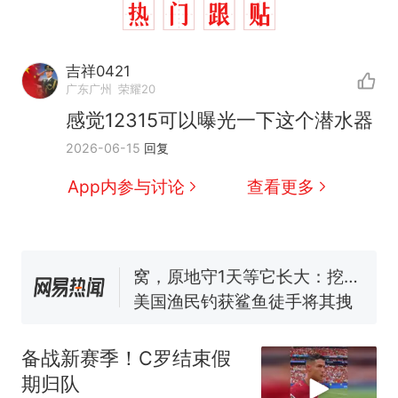
吉祥0421
那个在床头放菜刀的女孩，
热
广东广州
荣耀20
因老师一句“跟我回家”改写了
感觉12315可以曝光一下这个潜水器
人生
制裁瓜子饺子，美国怕什
新
2026-06-15
回复
么？
费大厨“全国小炒肉大王”称
App内参与讨论
查看更多
号，仅凭视频评出？中国烹饪
协会回应
男子上山采菌偶然发现鸡枞菌
窝，原地守1天等它长大：挖了
140多朵
美国渔民钓获鲨鱼徒手将其拽
回大海 目击者直呼震惊 （视频
来源：参考消息）
笔试第一被第二名传话劝弃考
官方通报
备战新赛季！C罗结束假
那个在床头放菜刀的女孩，
热
期归队
因老师一句“跟我回家”改写了