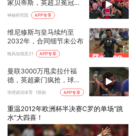
家贝蒂斯，英超卫冕冠军
完败！
神秘研究院
APP专享
维尼修斯与皇马续约至
2032年，合同细节未公布
晚风知我意21
APP专享
曼联3000万甩卖拉什福
德，英超豪门疯抢，球迷
彻底炸锅
张硜卤说体育
1跟贴
APP专享
重温2012年欧洲杯半决赛C罗的单场“跳
水”大四喜！