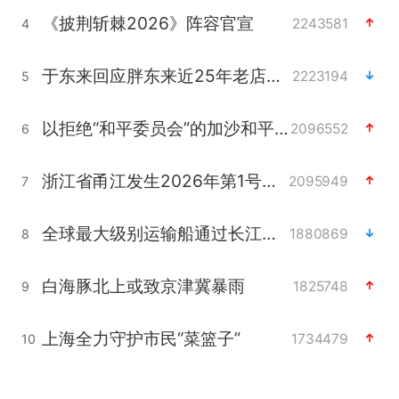
《披荆斩棘2026》阵容官宣
2243581
4
于东来回应胖东来近25年老店年底关闭
2223194
5
以拒绝“和平委员会”的加沙和平计划
2096552
6
浙江省甬江发生2026年第1号洪水
2095949
7
全球最大级别运输船通过长江大桥
1880869
8
白海豚北上或致京津冀暴雨
1825748
9
上海全力守护市民“菜篮子”
1734479
10