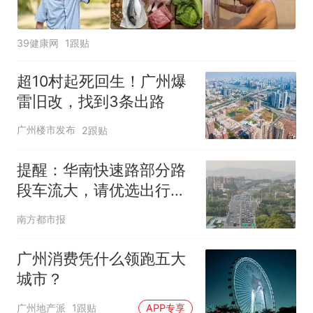
39健康网
1跟贴
超10村起死回生！广州爆
雷旧改，找到3条出路
广州楼市发布
2跟贴
提醒：华南快速路部分路
段车流大，请优选出行路
线
南方都市报
广州消费凭什么领跑五大
城市？
广州地产派
1跟贴
APP专享