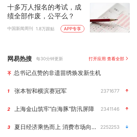
十多万人报名的考试，成
绩全部作废，公平么？
中国新闻周刊
1.8万跟贴
APP专享
网易热搜
每30分钟更新
打开应用 查看全部
总书记点赞的非遗苗绣焕发新生机
张本智和横滨赛冠军
2371677
1
上海金山筑牢“白海豚”防汛屏障
2341146
2
夏日经济乘热而上 消费市场向新而行
2252253
3