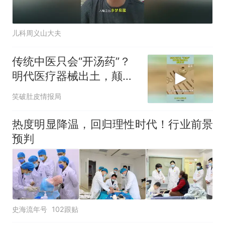
儿科周义山大夫
传统中医只会“开汤药”？
明代医疗器械出土，颠覆
认知！
笑破肚皮情报局
热度明显降温，回归理性时代！行业前景
预判
史海流年号
102跟贴