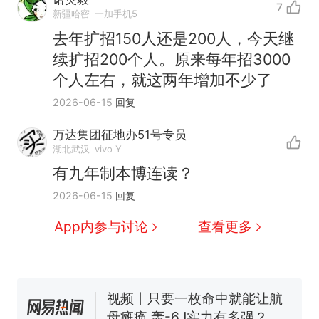
7
新疆哈密
一加手机5
去年扩招150人还是200人，今天继
续扩招200个人。原来每年招3000
个人左右，就这两年增加不少了
2026-06-15
回复
万达集团征地办51号专员
湖北武汉
vivo Y
有九年制本博连读？
十多万人报名的考试，成绩
热
2026-06-15
回复
全部作废，公平么？
全球唯一没有法定首都的国
新
App内参与讨论
查看更多
家，刚改国名，总统就邀请中
国大使骑行绕了几乎整个国境
搬家报价570元，搬到楼下交
线一圈，还曾两次到中国寻根
5060元才肯搬上楼！女子傻眼
了……
视频丨只要一枚命中就能让航
母瘫痪 轰-6J实力有多强？