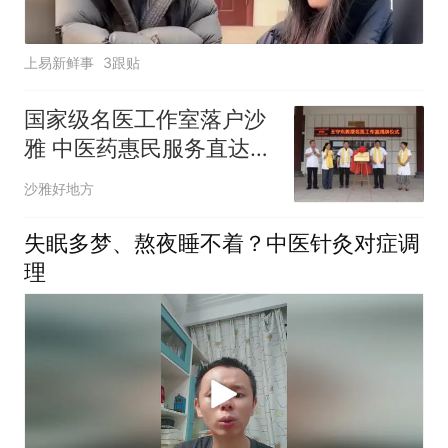
上易新鲜事
3跟贴
国家级名医工作室落户沙
雅 中医药惠民服务直达基
层
沙雅好地方
失眠多梦、熬夜睡不着？中医针灸对症调
理