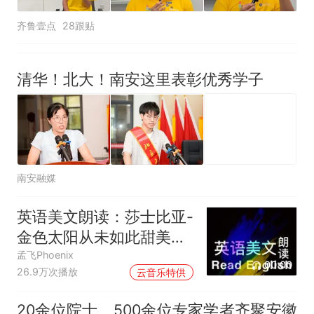
齐鲁壹点
28跟贴
清华！北大！南安这里表彰优秀学子
南安融媒
英语美文朗读：莎士比亚-
金色太阳从未如此甜美吻
过
孟飞Phoenix
00:00
26.9万次播放
云音乐特供
20余位院士、500余位专家学者齐聚安徽