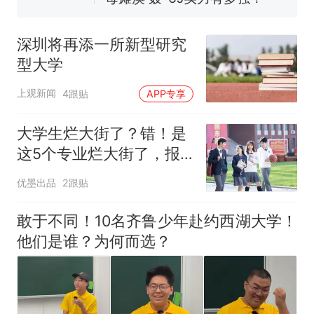
空调24小时开着反而更省电？
电力部门回应
深圳将再添一所新型研究
5万的小车卖不动，40万以上
型大学
的抢着买
十多万人报名的考试，成绩
热
上观新闻
4跟贴
APP专享
全部作废，公平么？
大学生烂大街了？错！是
这5个专业烂大街了，报
一个毁一个
优墨出品
2跟贴
敢于不同！10名齐鲁少年赴约西湖大学！
他们是谁？为何而选？