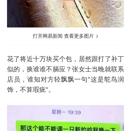
打开网易新闻 查看更多图片
花了将近十万块买个包，居然跟打了补丁
似的，换谁谁不膈应？张女士当晚就联系
店员，谁知对方轻飘飘一句"这是鸵鸟润
饰，不算瑕疵"。