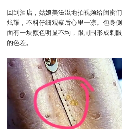
回到酒店，姑娘美滋滋地拍视频给闺蜜们
炫耀，不料仔细观察后心里一凉。包身侧
面有一块颜色明显不均，跟周围形成刺眼
的色差。