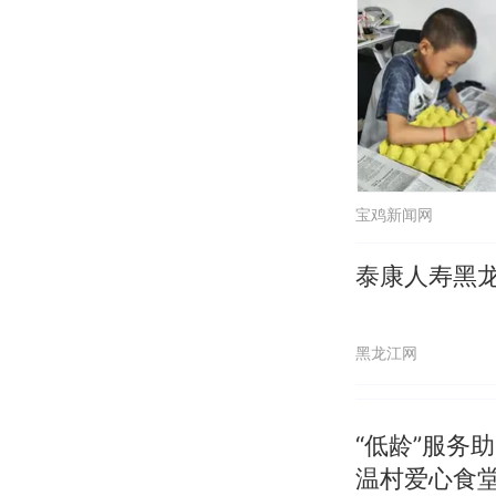
宝鸡新闻网
泰康人寿黑
黑龙江网
“低龄”服务
温村爱心食