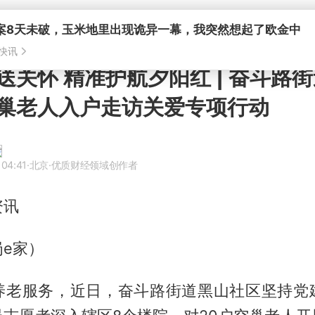
案8天未破，玉米地里出现诡异一幕，我突然想起了欧金中
快讯
送关怀 精准护航夕阳红 | 奋斗路
巢老人入户走访关爱专项行动
 04:41
·北京
·优质财经领域创作者
资讯
e家）
养老服务，近日，奋斗路街道黑山社区坚持党