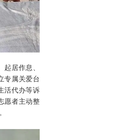
、起居作息、
立专属关爱台
生活代办等诉
志愿者主动整
。