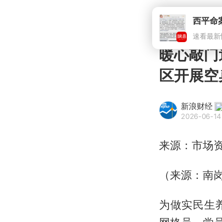
西平命
速看最新
暖心敲门
区开展空
新浪财经
2026-06-14
来源：市场
（来源：南岗
为做实民生