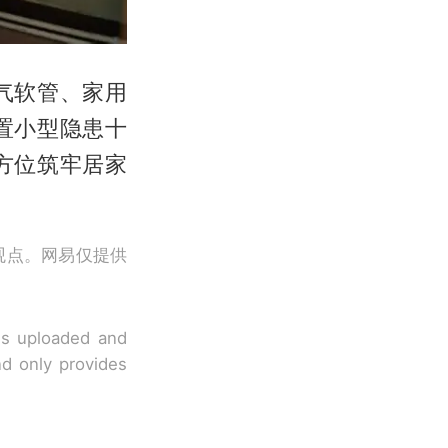
气软管、家用
置小型隐患十
方位筑牢居家
观点。网易仅提供
 is uploaded and
nd only provides