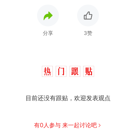
分享
3赞
目前还没有跟贴，欢迎发表观点
那个在床头放菜刀的女孩，因老师一句“跟我回家”
热
费大厨“全国小炒肉大王”称号，仅凭视频评出？中
新
有0人参与 来一起讨论吧
应