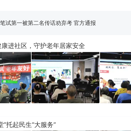
笔试第一被第二名传话劝弃考 官方通报
佛山一中学招聘物理教师，笔试前13名均遭淘汰？教
招聘，成立调查组全面核查
台风"白海豚"中心附近最大风力已达15级 最新研判
健康进社区，守护老年居家安全
享界G9车型预售价公布：43.98万起
那个在床头放菜刀的女孩，因老师一句“跟我回家”
热
堂”托起民生“大服务”