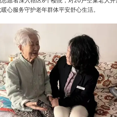
员志愿者深入辖区8个楼院，对20户空巢老人开
化暖心服务守护老年群体平安舒心生活。