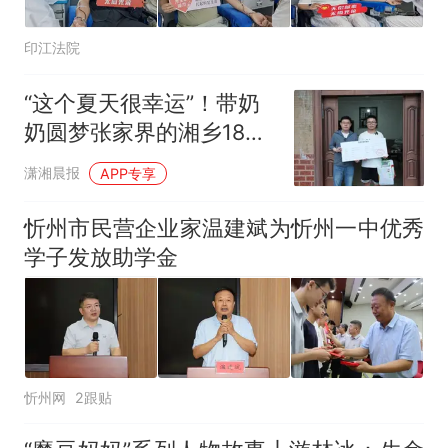
印江法院
“这个夏天很幸运”！带奶
奶圆梦张家界的湘乡18岁
少年收到1万元爱心款
潇湘晨报
APP专享
忻州市民营企业家温建斌为忻州一中优秀
学子发放助学金
忻州网
2跟贴