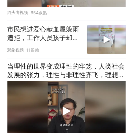
猫头鹰视频
654跟贴
市民想进爱心献血屋躲雨
遭拒，工作人员孩子却在
屋内写作业？工作人员：
观象视频
11跟贴
怕木地板泡坏才关门，服
务态度欠佳 将加强管理
当理性的世界变成理性的牢笼，人类社会
发展的张力，理性与非理性齐飞，理想共
传统一色