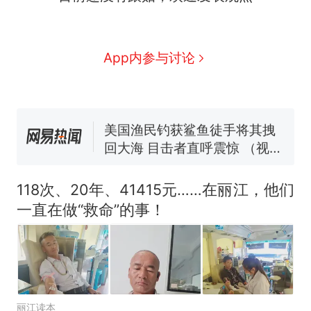
那个在床头放菜刀的女孩，
新
因老师一句“跟我回家”改写了
人生
费大厨“全国小炒肉大王”称
App内参与讨论
号，仅凭视频评出？中国烹饪
协会回应
男子上山采菌偶然发现鸡枞菌
窝，原地守1天等它长大：挖了
140多朵
美国渔民钓获鲨鱼徒手将其拽
回大海 目击者直呼震惊 （视频
来源：参考消息）
笔试第一被第二名传话劝弃考
官方通报
118次、20年、41415元……在丽江，他们
制裁瓜子饺子，美国怕什
热
一直在做“救命”的事！
么？
丽江读本