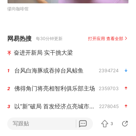
缪尚咖啡馆
网易热搜
每30分钟更新
打开应用 查看全部
奋进开新局 实干挑大梁
台风白海豚或吞掉台风鲸鱼
2394724
1
佛得角门将亮相智利俱乐部主场
2359703
2
以“新”破局 首发经济点亮城市消费活力
2278045
3
写跟贴
中方回应是否在太平洋海底开采稀土
3
2276347
4