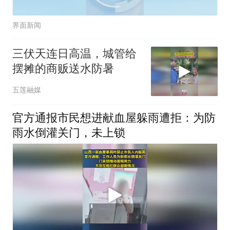
界面新闻
三伏天连日高温，城管给
摆摊的商贩送水防暑
五莲融媒
官方通报市民想进献血屋躲雨遭拒：为防
雨水倒灌关门，未上锁