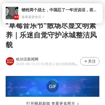
打开
牺牲两个战士，中国忍了一年没说话，若菲律宾死了人，他会开战吗
速看最新快讯
“草莓音乐节“散场尽显文明素
养｜乐迷自觉守护冰城整洁风
貌
哈尔滨新闻网
关注
2026-06-13 23:10
·黑龙江
·哈尔滨新闻网官方网易号
打开网易新闻 查看更多图片