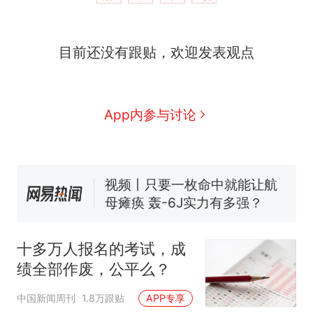
目前还没有跟贴，欢迎发表观点
十多万人报名的考试，成绩
热
全部作废，公平么？
全球唯一没有法定首都的国
新
App内参与讨论
家，刚改国名，总统就邀请中
国大使骑行绕了几乎整个国境
搬家报价570元，搬到楼下交
线一圈，还曾两次到中国寻根
5060元才肯搬上楼！女子傻眼
了……
视频丨只要一枚命中就能让航
母瘫痪 轰-6J实力有多强？
空调24小时开着反而更省电？
电力部门回应
十多万人报名的考试，成
台风"白海豚"登陆 中心附近最
绩全部作废，公平么？
大风力14级
十多万人报名的考试，成绩
热
中国新闻周刊
1.8万跟贴
APP专享