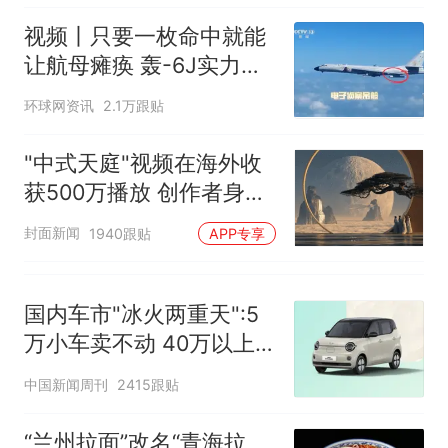
全部作废，公平么？
视频丨只要一枚命中就能
让航母瘫痪 轰-6J实力有
多强？
环球网资讯
2.1万跟贴
"中式天庭"视频在海外收
获500万播放 创作者身份
披露
封面新闻
1940跟贴
APP专享
国内车市"冰火两重天":5
万小车卖不动 40万以上
的抢购
中国新闻周刊
2415跟贴
“兰州拉面”改名“青海拉