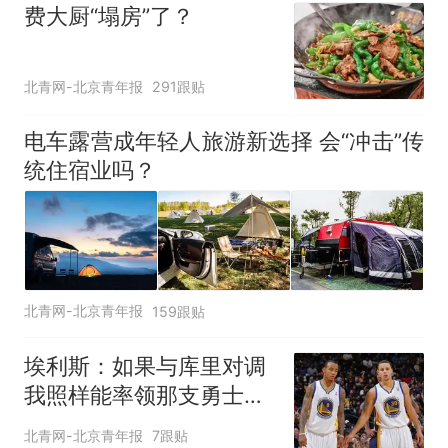
费大厨“塌房”了？
北青网-北京青年报
291跟贴
电车露营成年轻人旅游新选择 会“冲击”传
统住宿业吗？
北青网-北京青年报
159跟贴
埃利斯：如果与库里对调
我照样能率领那支勇士取
得现在的成就
北青网-北京青年报
7跟贴