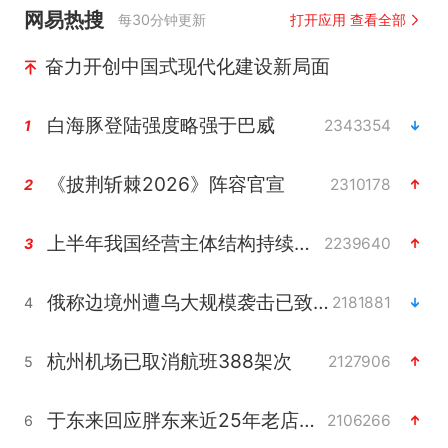
网易热搜
每30分钟更新
打开应用 查看全部
奋力开创中国式现代化建设新局面
白海豚登陆强度略强于巴威
2343354
1
《披荆斩棘2026》阵容官宣
2310178
2
上半年我国经营主体结构持续优化
2239640
3
俄称边境州遭乌大规模袭击已致13伤
2181881
4
杭州机场已取消航班388架次
2127906
5
于东来回应胖东来近25年老店年底关闭
2106266
6