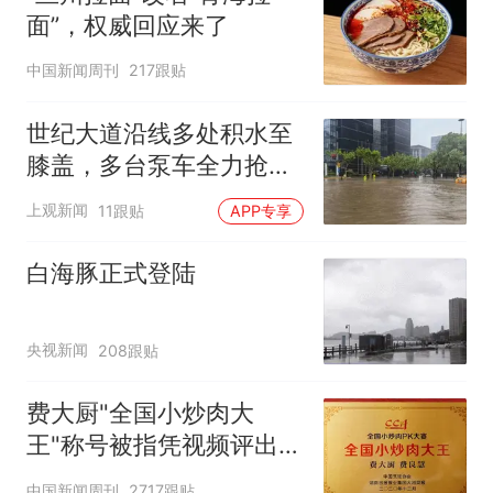
面”，权威回应来了
中国新闻周刊
217跟贴
世纪大道沿线多处积水至
膝盖，多台泵车全力抢
排，建议市民尽量避免附
上观新闻
11跟贴
APP专享
近出行
白海豚正式登陆
央视新闻
208跟贴
费大厨"全国小炒肉大
王"称号被指凭视频评出
官方回应
中国新闻周刊
2717跟贴