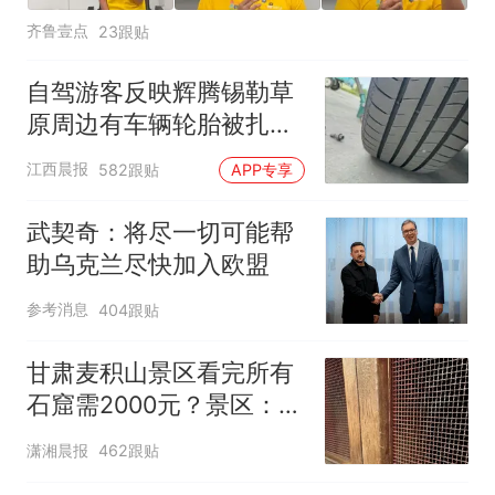
齐鲁壹点
23跟贴
自驾游客反映辉腾锡勒草
原周边有车辆轮胎被扎，
修理店铺换胎价格高达千
江西晨报
582跟贴
APP专享
元，官方发布情况通报
武契奇：将尽一切可能帮
助乌克兰尽快加入欧盟
参考消息
404跟贴
甘肃麦积山景区看完所有
石窟需2000元？景区：部
分石窟受特别保护，游客
潇湘晨报
462跟贴
可按需买