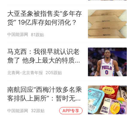
大亚圣象被指售卖“多年存
货” 19亿库存如何消化？
中国能源网
81跟贴
马克西：我很早就认识老
詹了 他身上最大的特质就
是谦逊
北青网-北京青年报
205跟贴
南航回应“西梅汁致多名乘
客排队上厕所”：暂时无法
核查是否发放西梅汁
中国能源网
32跟贴
APP专享