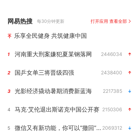
网易热搜
每30分钟更新
打开应用 查看全部
乐享全民健身 共筑健康中国
河南重大刑案嫌犯夏某钢落网
2446034
1
国乒女单三将晋级四强
2438400
2
光影经济撬动暑期消费新蓝海
2217385
3
马克·艾伦退出斯诺克中国公开赛
2150306
4
微信又有新功能，你可以“撤回”你的撤回了！
2069312
5