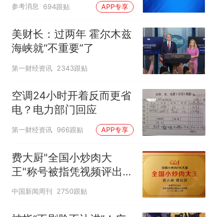
参考消息
694跟贴
APP专享
美财长：过两年 霍尔木兹
海峡就“不重要”了
第一财经资讯
2343跟贴
空调24小时开着反而更省
电？电力部门回应
第一财经资讯
966跟贴
APP专享
费大厨"全国小炒肉大
王"称号被指凭视频评出
官方回应
中国新闻周刊
2750跟贴