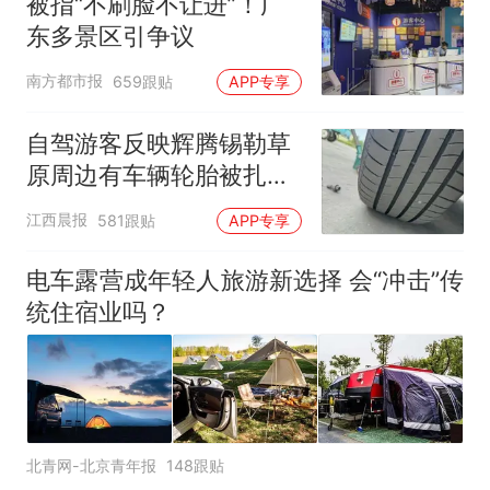
被指“不刷脸不让进”！广
东多景区引争议
南方都市报
659跟贴
APP专享
自驾游客反映辉腾锡勒草
原周边有车辆轮胎被扎，
修理店铺换胎价格高达千
江西晨报
581跟贴
APP专享
元，官方发布情况通报
电车露营成年轻人旅游新选择 会“冲击”传
统住宿业吗？
北青网-北京青年报
148跟贴