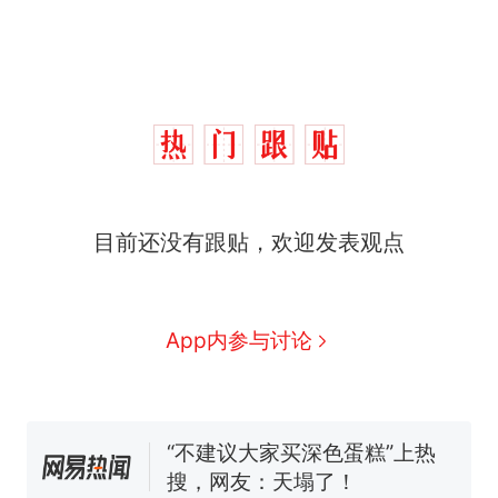
那个在床头放菜刀的女孩，
热
因老师一句“跟我回家”改写了
人生
搬家报价570元，搬到楼下
新
目前还没有跟贴，欢迎发表观点
交5060元才肯搬上楼！女子傻
眼了……
十多万人报名的考试，成绩全
部作废，公平么？
空调24小时开着反而更省电？
App内参与讨论
电力部门回应
佛山一中学招聘物理教师，笔
试前13名均遭淘汰？教育局：
已叫停招聘，成立调查组全面
“不建议大家买深色蛋糕”上热
核查
搜，网友：天塌了！