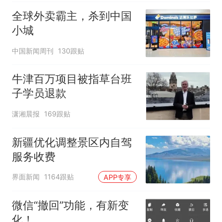
全球外卖霸主，杀到中国
小城
中国新闻周刊
130跟贴
牛津百万项目被指草台班
子学员退款
潇湘晨报
169跟贴
新疆优化调整景区内自驾
服务收费
界面新闻
1164跟贴
APP专享
微信“撤回”功能，有新变
化！