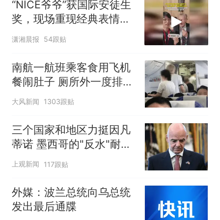
“NICE爷爷”获国际安徒生
奖，现场重现经典表情
包，向中国粉丝问好
潇湘晨报
54跟贴
南航一航班乘客食用飞机
餐闹肚子 厕所外一度排长
队
大风新闻
1303跟贴
三个国家和地区力挺因凡
蒂诺 墨西哥的"反水"耐人
寻味
上观新闻
117跟贴
外媒：波兰总统向乌总统
发出最后通牒