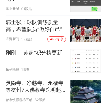
掌上春城
91跟贴
郭士强：球队训练质量
高，希望队员“做好自己”
澎湃新闻
59跟贴
APP专享
刚刚，“苏超”积分榜更新
扬子晚报
1跟贴
灵隐寺、净慈寺、永福寺
等杭州7大佛教寺院明起
临时关闭，别跑空了
都市快报橙柿互动
82跟贴