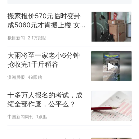
那个在床头放菜刀的女孩，
热
因老师一句“跟我回家”改写了
搬家报价570元临时变卦
人生
成5060元才肯搬上楼 女
子傻眼
极目新闻
2.1万跟贴
大雨将至一家老小6分钟
抢收完1千斤稻谷
潇湘晨报
49跟贴
十多万人报名的考试，成
绩全部作废，公平么？
中国新闻周刊
1跟贴