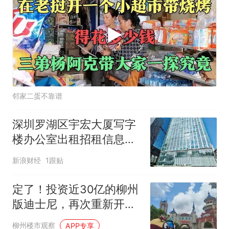
邻家二蛋不靠谱
深圳罗湖区宇宏大厦写字
楼办公室出租招租信息：
水贝地铁口172米地标甲
新浪财经
1跟贴
级综合体高性价比办公
定了！投资近30亿的柳州
版迪士尼，再次重新开
园！
柳州楼市观察
APP专享