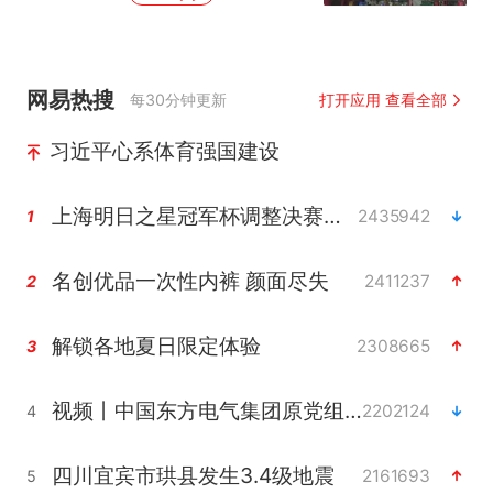
网易热搜
每30分钟更新
打开应用 查看全部
习近平心系体育强国建设
上海明日之星冠军杯调整决赛时间
2435942
1
名创优品一次性内裤 颜面尽失
2411237
2
解锁各地夏日限定体验
2308665
3
视频丨中国东方电气集团原党组副书记、董事宋致远被查
2202124
4
四川宜宾市珙县发生3.4级地震
2161693
5