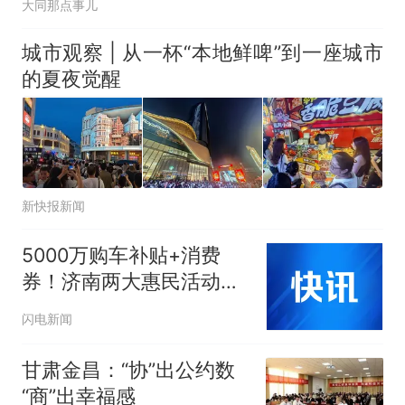
大同那点事儿
城市观察 | 从一杯“本地鲜啤”到一座城市
的夏夜觉醒
新快报新闻
5000万购车补贴+消费
券！济南两大惠民活动开
启，攻略收好
闪电新闻
甘肃金昌：“协”出公约数
“商”出幸福感