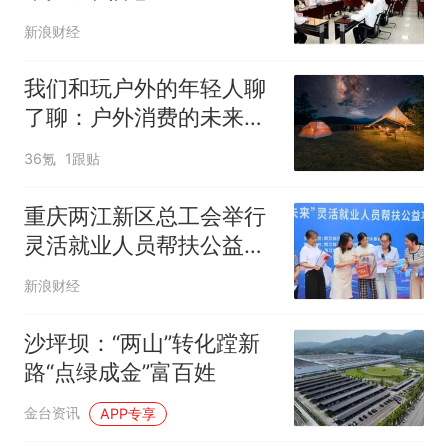
新浪财经
我们和玩户外的年轻人聊
了聊：户外消费的未来是
折扣？
36氪
1跟贴
重庆两江新区总工会举行
灵活就业人员帮扶公益项
目成果展
新浪财经
沙坪坝：“两山”转化蹚新
路“点绿成金”富百姓
金台资讯
APP专享