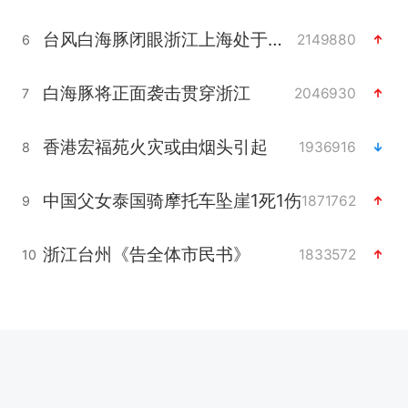
台风白海豚闭眼浙江上海处于危险半圆
2149880
6
白海豚将正面袭击贯穿浙江
2046930
7
香港宏福苑火灾或由烟头引起
1936916
8
中国父女泰国骑摩托车坠崖1死1伤
1871762
9
浙江台州《告全体市民书》
1833572
10