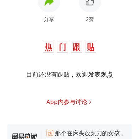
分享
2赞
目前还没有跟贴，欢迎发表观点
App内参与讨论
那个在床头放菜刀的女孩，
热
因老师一句“跟我回家”改写了
人生
搬家报价570元，搬到楼下
新