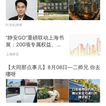
叶东杭律师
“静安GO”重磅联动上海书
展：200项专属权益、票
票联动玩法，开启书香“逛
上海静安
吃”深度游
【大同那点事儿】8月08日—二师兄 你去
哪呀