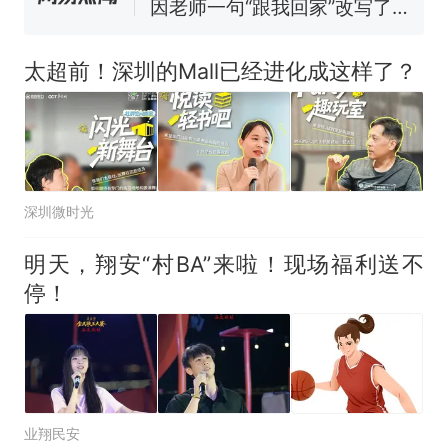
交5060元才肯搬上楼！女子傻
眼了……
费大厨“全国小炒肉大王”称
号，仅凭视频评出？中国烹饪
太超前！深圳的Mall已经进化成这样了？
协会回应
台风"白海豚"中心附近最大风
力已达15级 最新研判
佛山一中学招聘物理教师，笔
试前13名均遭淘汰？教育局：
已叫停招聘，成立调查组全面
笔试第一被第二名传话劝弃考
深圳微时光
核查
官方通报
那个在床头放菜刀的女孩，
热
明天，翔安“村BA”来啦！现场福利送不
因老师一句“跟我回家”改写了
停！
人生
业翔民安