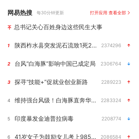
网易热搜
每30分钟更新
打开应用 查看全部
总书记关心百姓身边这些民生大事
陕西柞水县突发泥石流致1死2失联
2374296
1
台风“白海豚”影响中国已成定局
2306764
2
探寻“技能+”促就业创业新路
2289223
3
维持强台风级！白海豚直奔华东沿海
2283324
4
印度暴发金迪普拉病毒
2208774
5
41岁女子为鼓励女儿考上985研究生
2086584
6