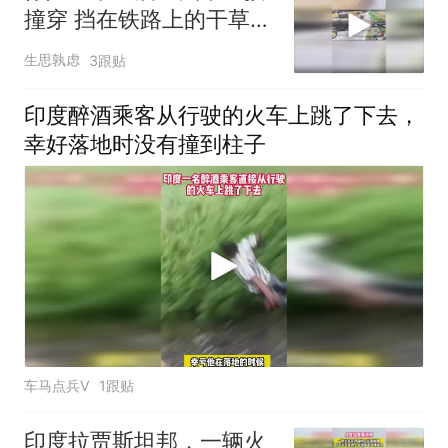
撞穿 挡在铁路上的干草卷
拖拉机
生思孰虑
3跟贴
印度醉酒乘客从行驶的火车上跳了下去，
幸好落地时没有撞到柱子
车马点兵V
1跟贴
印度拉贾斯坦邦，一辆火