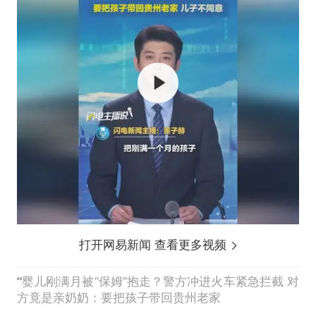
打开网易新闻 查看更多视频
婴儿刚满月被“保姆”抱走？警方冲进火车紧急拦截 对
方竟是亲奶奶：要把孩子带回贵州老家