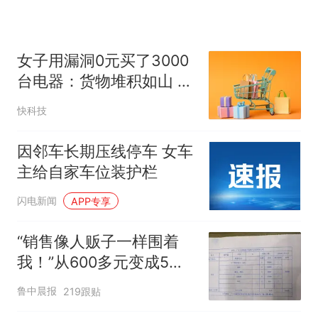
女子用漏洞0元买了3000
台电器：货物堆积如山 8
小时才清点完
快科技
因邻车长期压线停车 女车
主给自家车位装护栏
闪电新闻
APP专享
“销售像人贩子一样围着
我！”从600多元变成5万
元，57岁保洁阿姨做医美
鲁中晨报
219跟贴
后眼睛肿到流泪、视物模