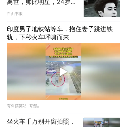
离世，帅比明星，24岁女
友两年前生病去世
白面书誏
印度男子地铁站等车，抱住妻子跳进铁
轨，下秒火车呼啸而来
有料搞笑站
1跟贴
坐火车千万别开窗拍照，