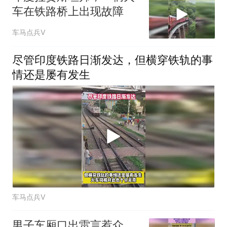
车在铁路桥上出现故障
车马点兵V
尽管印度铁路日渐发达，但横穿铁轨的事
情还是屡有发生
车马点兵V
男子车厢口出雷言惹众