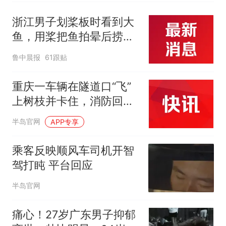
糊
浙江男子划桨板时看到大
鱼，用桨把鱼拍晕后捞
起；当事人：鱼重7斤6
鲁中晨报
61跟贴
两，做成红烧辣子鱼块，
味道很好
重庆一车辆在隧道口“飞”
上树枝并卡住，消防回
应：车上人员无大碍
半岛官网
APP专享
乘客反映顺风车司机开智
驾打盹 平台回应
半岛官网
痛心！27岁广东男子抑郁