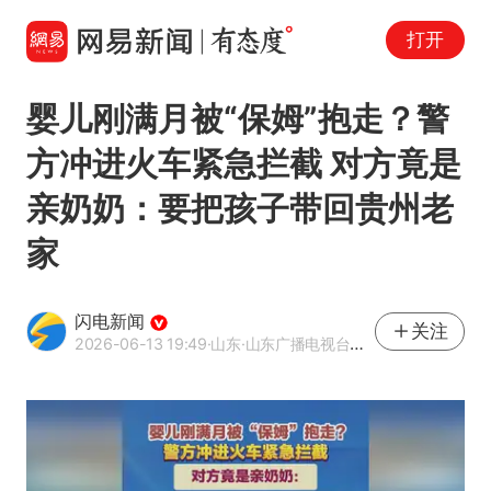
打开
婴儿刚满月被“保姆”抱走？警
方冲进火车紧急拦截 对方竟是
亲奶奶：要把孩子带回贵州老
家
闪电新闻
关注
2026-06-13 19:49
·山东
·山东广播电视台官方APP闪电新闻