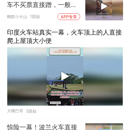
车不买票直接蹭，一般人
不敢挑战！
幽默小火山
1跟贴
APP专享
印度火车站真实一幕，火车顶上的人直接
爬上屋顶大小便
大嘴巴哥
3跟贴
惊险一幕！波兰火车直接