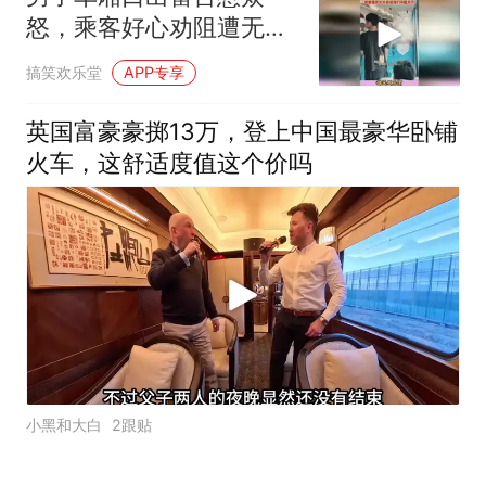
怒，乘客好心劝阻遭无
视，仍不依不饶太嚣张
搞笑欢乐堂
APP专享
英国富豪豪掷13万，登上中国最豪华卧铺
火车，这舒适度值这个价吗
小黑和大白
2跟贴