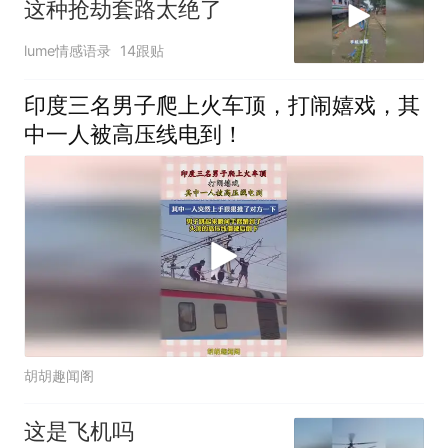
这种抢劫套路太绝了
lume情感语录
14跟贴
印度三名男子爬上火车顶，打闹嬉戏，其
中一人被高压线电到！
胡胡趣闻阁
这是飞机吗