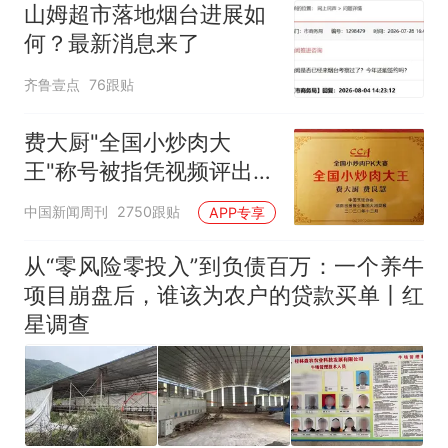
山姆超市落地烟台进展如
何？最新消息来了
齐鲁壹点
76跟贴
费大厨"全国小炒肉大
王"称号被指凭视频评出
官方回应
中国新闻周刊
2750跟贴
APP专享
从“零风险零投入”到负债百万：一个养牛
项目崩盘后，谁该为农户的贷款买单丨红
星调查