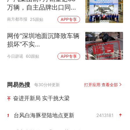
万辆，自主品牌出口同比
增130%
南方都市报
25跟贴
APP专享
网传“深圳地面沉降致车辆
损坏”不实
（2026·08·06）
今日辟谣
60跟贴
APP专享
网易热搜
每30分钟更新
打开应用 查看全部
奋进开新局 实干挑大梁
台风白海豚登陆地点更新
2413181
1