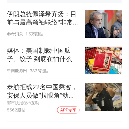
140多朵
美国渔民钓获鲨鱼徒手将其拽
回大海 目击者直呼震惊 （视频
伊朗总统佩泽希齐扬：目
来源：参考消息）
笔试第一被第二名传话劝弃考
前与最高领袖联络"非常困
官方通报
难"
那个在床头放菜刀的女孩，
热
参考消息
1.5万跟贴
因老师一句“跟我回家”改写了
人生
媒体：美国制裁中国瓜
子、饺子 到底在怕什么
中国能源网
3838跟贴
泰航拒载22名中国乘客，
安保人员做“拉眼角”动
作，泰国机场最新回应：
都市快报橙柿互动
5562跟贴
APP专享
拒绝登机决定由航司作
出；亲历者：曾承诺免费
改签但没兑现