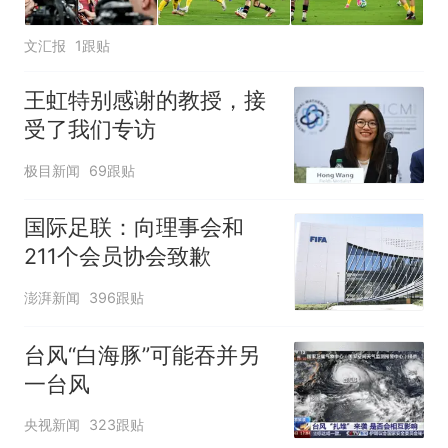
文汇报
1跟贴
王虹特别感谢的教授，接
受了我们专访
极目新闻
69跟贴
国际足联：向理事会和
211个会员协会致歉
澎湃新闻
396跟贴
台风“白海豚”可能吞并另
一台风
央视新闻
323跟贴