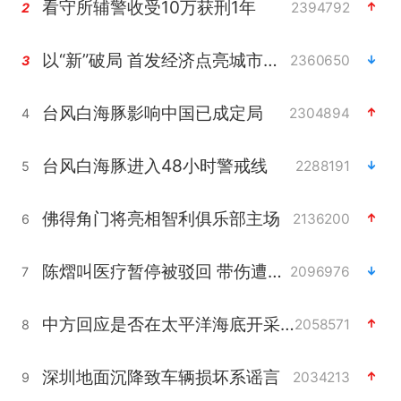
看守所辅警收受10万获刑1年
2394792
2
以“新”破局 首发经济点亮城市消费活力
2360650
3
台风白海豚影响中国已成定局
2304894
4
台风白海豚进入48小时警戒线
2288191
5
佛得角门将亮相智利俱乐部主场
2136200
6
陈熠叫医疗暂停被驳回 带伤遭逆转
2096976
7
中方回应是否在太平洋海底开采稀土
2058571
8
深圳地面沉降致车辆损坏系谣言
2034213
9