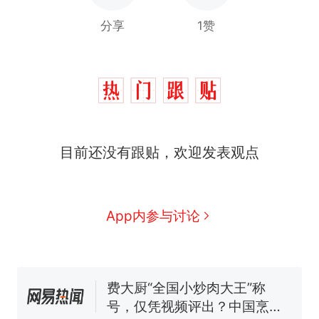
分享
1赞
目前还没有跟贴，欢迎发表观点
那个在床头放菜刀的女孩，
热
因老师一句“跟我回家”改写了
人生
制裁瓜子饺子，美国怕什
新
App内参与讨论
么？
费大厨“全国小炒肉大王”称
号，仅凭视频评出？中国烹饪
协会回应
男子上山采菌偶然发现鸡枞菌
窝，原地守1天等它长大：挖了