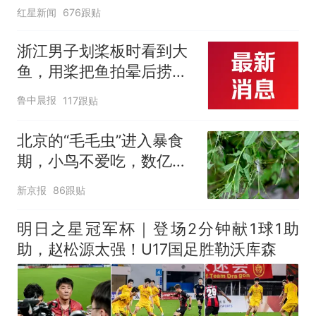
红星新闻
676跟贴
浙江男子划桨板时看到大
鱼，用桨把鱼拍晕后捞
起；当事人：鱼重7斤6
鲁中晨报
117跟贴
两，做成红烧辣子鱼块，
味道很好
北京的“毛毛虫”进入暴食
期，小鸟不爱吃，数亿头
小蜂迎战
新京报
86跟贴
明日之星冠军杯｜登场2分钟献1球1助
助，赵松源太强！U17国足胜勒沃库森