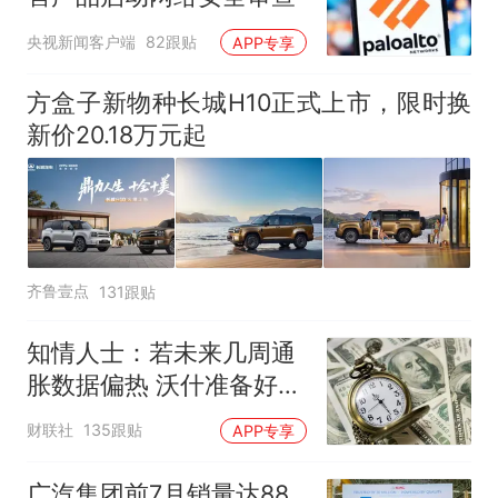
央视新闻客户端
82跟贴
APP专享
方盒子新物种长城H10正式上市，限时换
新价20.18万元起
齐鲁壹点
131跟贴
知情人士：若未来几周通
胀数据偏热 沃什准备好加
息
财联社
135跟贴
APP专享
广汽集团前7月销量达88