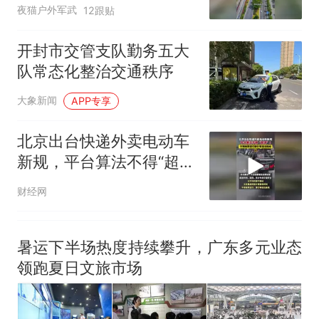
灯
夜猫户外军武
12跟贴
开封市交管支队勤务五大
队常态化整治交通秩序
大象新闻
APP专享
北京出台快递外卖电动车
新规，平台算法不得“超
速”！不得推荐逆行禁行等
财经网
违法路线
暑运下半场热度持续攀升，广东多元业态
领跑夏日文旅市场