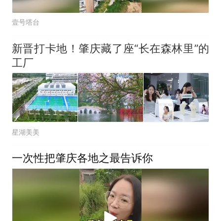
壹号塔台
新晋打卡地！肇庆藏了座“长在森林里”的
工厂
星湖美美
一次性把肇庆各地之最告诉你