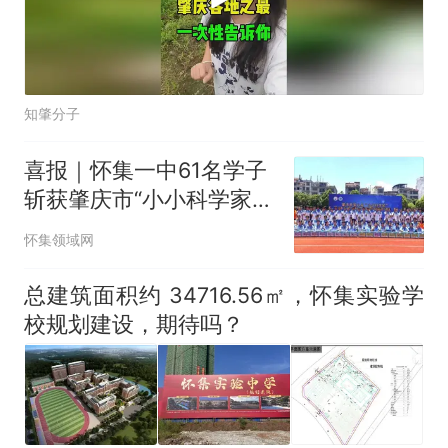
知肇分子
喜报｜怀集一中61名学子
斩获肇庆市“小小科学家”
活动奖项，22人晋级省赛
怀集领域网
总建筑面积约 34716.56㎡，怀集实验学
校规划建设，期待吗？