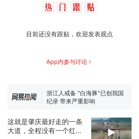
十多万人报名的考试，成绩
热
目前还没有跟贴，欢迎发表观点
全部作废，公平么？
全球唯一没有法定首都的国
新
家，刚改国名，总统就邀请中
国大使骑行绕了几乎整个国境
5万的小车卖不动，40万以上
App内参与讨论
线一圈，还曾两次到中国寻根
的抢着买
浙江人戒备 "白海豚"已创我国
纪录 带来严重影响
视频丨只要一枚命中就能让航
母瘫痪 轰-6J实力有多强？
泰州父亲的手写家书遗失30
年，网友淘到后寄给女儿：花
这就是肇庆最好走的一条
鸟市场搬了，但爱还在
十多万人报名的考试，成绩
热
大道，全程没有一个红绿
全部作废，公平么？