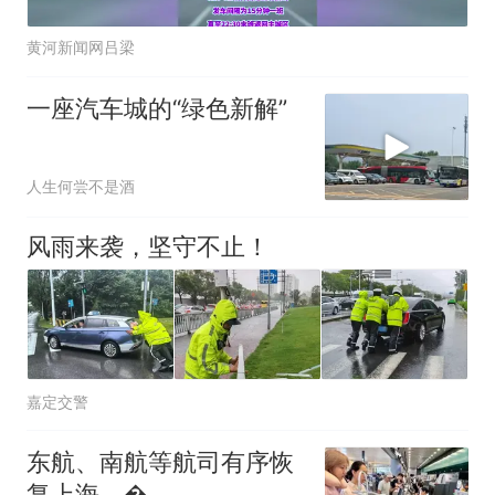
黄河新闻网吕梁
一座汽车城的“绿色新解”
人生何尝不是酒
风雨来袭，坚守不止！
嘉定交警
东航、南航等航司有序恢
复上海、�