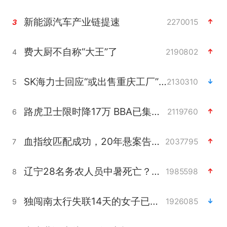
新能源汽车产业链提速
2270015
3
费大厨不自称“大王”了
2190802
4
SK海力士回应“或出售重庆工厂”传闻
2130310
5
路虎卫士限时降17万 BBA已集体降价
2119760
6
血指纹匹配成功，20年悬案告破！凶手被执行死刑
2037795
7
辽宁28名务农人员中暑死亡？官方辟谣
1985598
8
独闯南太行失联14天的女子已找到
1926085
9