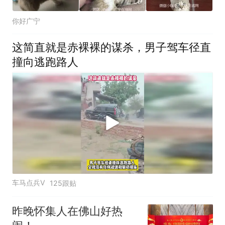
你好广宁
这简直就是赤裸裸的谋杀，男子驾车径直
撞向逃跑路人
车马点兵V
125跟贴
昨晚怀集人在佛山好热