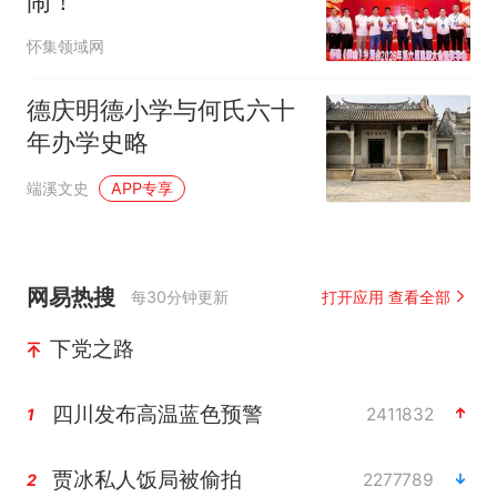
闹！
怀集领域网
德庆明德小学与何氏六十
年办学史略
端溪文史
APP专享
网易热搜
每30分钟更新
打开应用 查看全部
下党之路
四川发布高温蓝色预警
2411832
1
贾冰私人饭局被偷拍
2277789
2