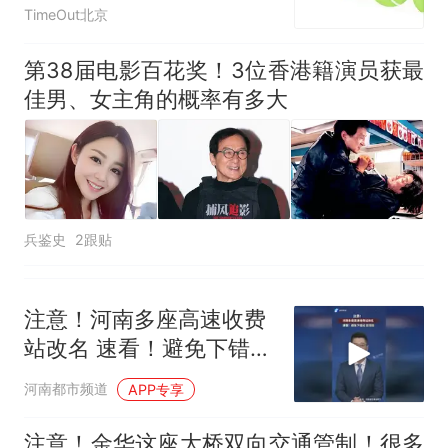
燃爆
TimeOut北京
第38届电影百花奖！3位香港籍演员获最
佳男、女主角的概率有多大
兵鉴史
2跟贴
注意！河南多座高速收费
站改名 速看！避免下错
站，走错路
河南都市频道
APP专享
注意！金华这座大桥双向交通管制！很多