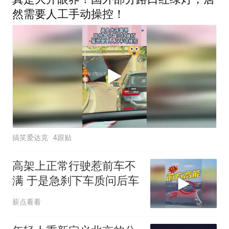
然需要人工手动操控！
搞笑爱达克
4跟贴
高架上正常行驶惹前车不
满 于是急刹下车质问后车
薪点看看