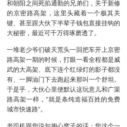
和朝阳之间死掐通勤的兄弟们，关于新修
的京密路高架，这里头藏着一个极其关
键、甚至跟大伙下半辈子钱包直接挂钩的
大秘密，最近可千万得琢磨透了。
一堆老少爷们破天荒头一回把车开上京密
路高架一期的时候，打眼一看全程都是威
武的大高架、底下连个红绿灯的影子都没
有、一脚油门下去跑起来那叫一个舒坦。
于是乎，大伙心里便默认这玩意儿和广渠
路高架一样，“就是条纯造福百姓的免费
城市快速路”。
老司机跟您说句掏心窝子的话：您这个一