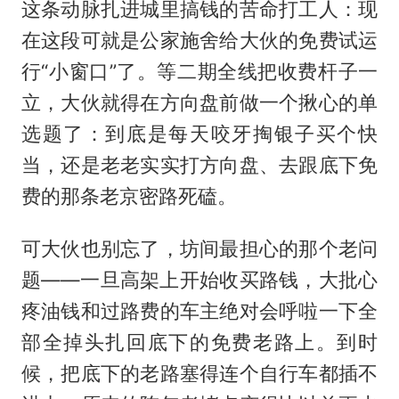
这条动脉扎进城里搞钱的苦命打工人：现
在这段可就是公家施舍给大伙的免费试运
行“小窗口”了。等二期全线把收费杆子一
立，大伙就得在方向盘前做一个揪心的单
选题了：到底是每天咬牙掏银子买个快
当，还是老老实实打方向盘、去跟底下免
费的那条老京密路死磕。
可大伙也别忘了，坊间最担心的那个老问
题——一旦高架上开始收买路钱，大批心
疼油钱和过路费的车主绝对会呼啦一下全
部全掉头扎回底下的免费老路上。到时
候，把底下的老路塞得连个自行车都插不