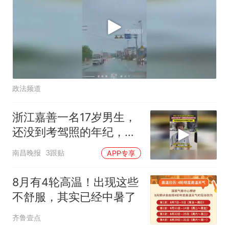
政法频道
浙江嘉善一名17岁男生，
还没到考驾照的年纪，发
现红绿灯坏了，报警后开
南昌晚报
3跟贴
APP专享
始指挥交通
8月有4轮高温！出现这些
不舒服，其实已经中暑了
齐鲁壹点