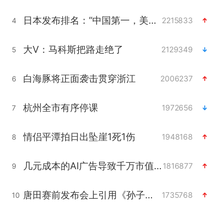
日本发布排名：“中国第一，美日德韩英法居后”
2215833
4
大V：马科斯把路走绝了
2129349
5
白海豚将正面袭击贯穿浙江
2006237
6
杭州全市有序停课
1972656
7
情侣平潭拍日出坠崖1死1伤
1948168
8
几元成本的AI广告导致千万市值蒸发
1816877
9
唐田赛前发布会上引用《孙子兵法》
1735768
10