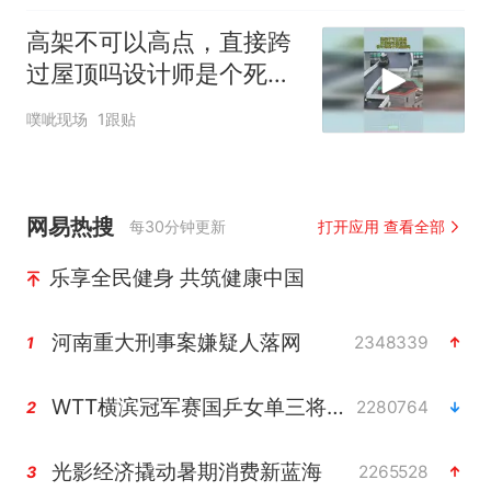
高架不可以高点，直接跨
过屋顶吗设计师是个死脑
筋吗
噗呲现场
1跟贴
网易热搜
每30分钟更新
打开应用 查看全部
乐享全民健身 共筑健康中国
河南重大刑事案嫌疑人落网
2348339
1
WTT横滨冠军赛国乒女单三将晋级四强
2280764
2
光影经济撬动暑期消费新蓝海
2265528
3