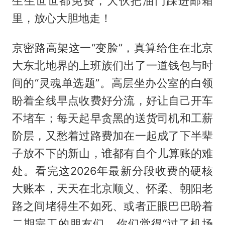
生生世世都免费，大伙把油门踩进邮箱
里，放心大胆地走！
京密路高架这一“变脸”，真算给住在北京
大东北地界的上班族们出了一道钱包与时
间的“灵魂单选题”。高层坐办公室的白领
盼着全线早点收费好分流，好让自己开车
不堵车；每天起早贪黑的送货司机和工薪
阶层，又愁着过路费加在一起成了下半辈
子放不下的新山，谁都有自个儿算账的难
处。看完这2026年最新分段收费的硬核
大账本，天天在北京顺义、怀柔、朝阳老
路之间堵得生不如死、或者正眼巴巴盼着
二期完工的朋友们，你们觉得“过了机场