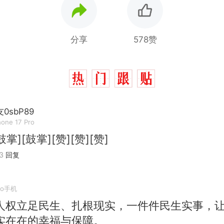
分享
578赞
0sbP89
hone 17 Pro
鼓掌][鼓掌][赞][赞][赞]
3
回复
vo手机
人权立足民生、扎根现实，一件件民生实事，
实在在的幸福与保障。