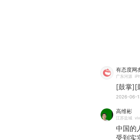
有态度网友
广东河源
iP
[鼓掌][
2026-06-1
高维彬
江苏盐城
vi
中国的
受到实