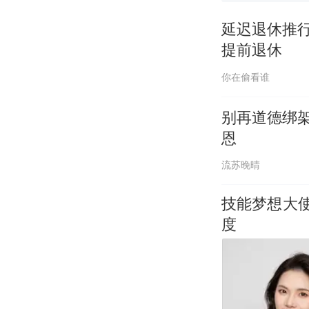
延迟退休推
提前退休
你在偷看谁
别再道德绑
恩
流苏晚晴
技能梦想大
度