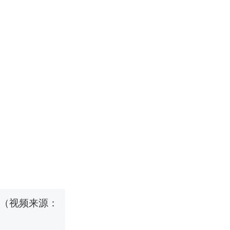
国烹饪协会回
挖了140多
 （视频来源：