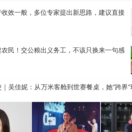
惊艳！字都飘起来了 博主在田间创作“悬浮字” 网友：
行收效一般，多位专家提出新思路，建议直接
制裁瓜子饺子，美国怕什么？
热
架农民！交公粮出义务工，不该只换来一句感
使｜吴佳妮：从万米客舱到世赛餐桌，她“跨界”