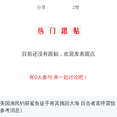
分享
2赞
制裁瓜子饺子，美国怕什么？
热
目前还没有跟贴，欢迎发表观点
费大厨“全国小炒肉大王”称号，仅凭视频评出？中
新
应
男子上山采菌偶然发现鸡枞菌窝，原地守1天等它长大：
有0人参与 来一起讨论吧
朵
美国渔民钓获鲨鱼徒手将其拽回大海 目击者直呼震惊
参考消息）
笔试第一被第二名传话劝弃考 官方通报