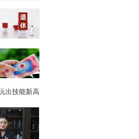
真·裸眼3D！
玩出技能新高