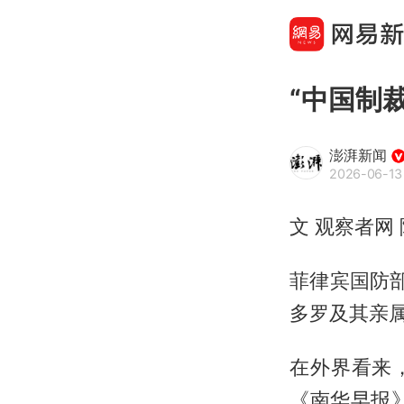
“中国制
澎湃新闻
2026-06-13 
文 观察者网
菲律宾国防
多罗及其亲
在外界看来
《南华早报