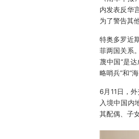
内发表反华
为了警告其
特奥多罗近
菲两国关系
蔑中国“是
略哨兵”和“
6月11日
入境中国内
其配偶、子