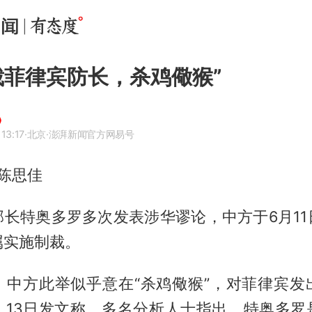
裁菲律宾防长，杀鸡儆猴”
13:17
·北京
·澎湃新闻官方网易号
 陈思佳
部长特奥多罗多次发表涉华谬论，中方于6月11
属实施制裁。
，中方此举似乎意在“杀鸡儆猴”，对菲律宾发
》13日发文称，多名分析人士指出，特奥多罗