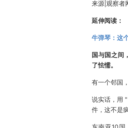
来源|观察者
延伸阅读：
牛弹琴：这
国与国之间
了怯懦。
有一个邻国
说实话，用 
件，这不是
东南亚10