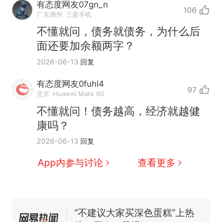
有态度网友07gn_n
106
广东潮州
三星手机
不懂就问，债务就债务，为什么后
面还要加余额两字？
2026-06-13
回复
有态度网友0fuhl4
97
北京
Huawei Mate 60
那个在床头放菜刀的女孩，
热
不懂就问！债务越高，经济就越健
因老师一句“跟我回家”改写了
康吗？
人生
搬家报价570元，搬到楼下
新
2026-06-13
回复
交5060元才肯搬上楼！女子傻
眼了……
空调24小时开着反而更省电？
App内参与讨论
查看更多
电力部门回应
佛山一中学招聘物理教师，笔
试前13名均遭淘汰？教育局：
已叫停招聘，成立调查组全面
“不建议大家买深色蛋糕”上热