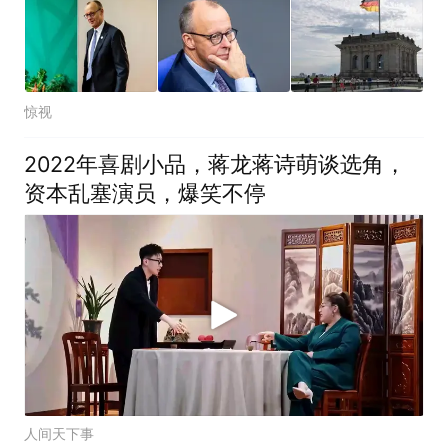
惊视
2022年喜剧小品，蒋龙蒋诗萌谈选角，
资本乱塞演员，爆笑不停
人间天下事