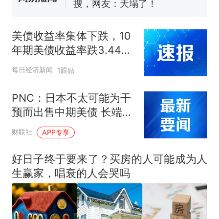
核查
搜，网友：天塌了！
南航一航班疑向乘客发放西梅
汁，致多名乘客在飞行途中排
美债收益率集体下跌，10
队上厕所！乘客：机上100多
那个在床头放菜刀的女孩，
热
年期美债收益率跌3.44个
人只有2个厕所；客服回应：并
因老师一句“跟我回家”改写了
基点
非每架飞机都会发放西梅汁
人生
每日经济新闻
1跟贴
PNC：日本不太可能为干
预而出售中期美债 长端收
益率影响有限
财联社
APP专享
好日子终于要来了？买房的人可能成为人
生赢家，唱衰的人会哭吗