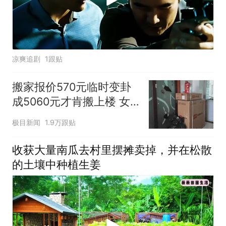
凉爽追剧
1跟贴
搬家报价570元临时变卦
成5060元才肯搬上楼 女
子傻眼
极目新闻
1.9万跟贴
收获大量南瓜去村里摆摊卖掉，并在松散
的土壤中种植生姜