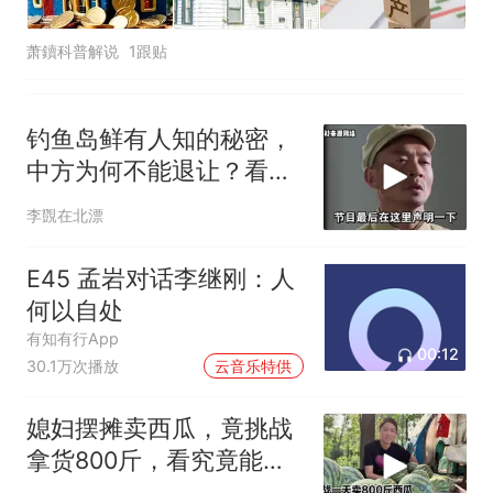
萧鑟科普解说
1跟贴
钓鱼岛鲜有人知的秘密，
中方为何不能退让？看完
让国人自豪
李覴在北漂
E45 孟岩对话李继刚：人
何以自处
有知有行App
00:12
30.1万次播放
云音乐特供
媳妇摆摊卖西瓜，竟挑战
拿货800斤，看究竟能不
能卖完？