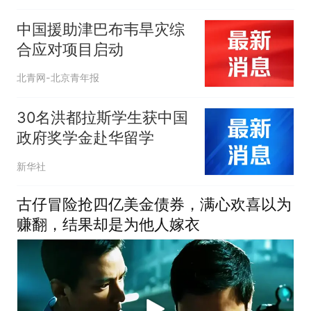
中国援助津巴布韦旱灾综
合应对项目启动
北青网-北京青年报
30名洪都拉斯学生获中国
政府奖学金赴华留学
新华社
古仔冒险抢四亿美金债券，满心欢喜以为
赚翻，结果却是为他人嫁衣