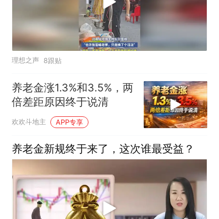
理想之声
8跟贴
养老金涨1.3%和3.5%，两
倍差距原因终于说清
欢欢斗地主
APP专享
养老金新规终于来了，这次谁最受益？