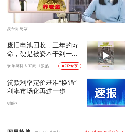
夏至陌离殇
废旧电池回收，三年的寿
命，硬是被资本干到一年
不止！
欢乐笑料大宝藏
1跟贴
APP专享
贷款利率定价基准“换锚”
利率市场化再进一步
财联社