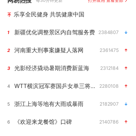
网易热搜
每30分钟更新
打开应用 查看全部
乐享全民健身 共筑健康中国
新疆优化调整景区内自驾服务费
2384807
1
河南重大刑事案嫌疑人落网
2361475
2
光影经济撬动暑期消费新蓝海
2312184
3
WTT横滨冠军赛国乒女单三将晋级四强
2280108
4
浙江上海等地有大雨或暴雨
2182907
5
《欢迎来龙餐馆》口碑
2140786
6