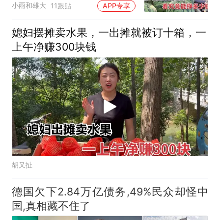
小雨和雄大
11跟贴
APP专享
媳妇摆摊卖水果，一出摊就被订十箱，一
上午净赚300块钱
胡又扯
德国欠下2.84万亿债务,49%民众却怪中
国,真相藏不住了