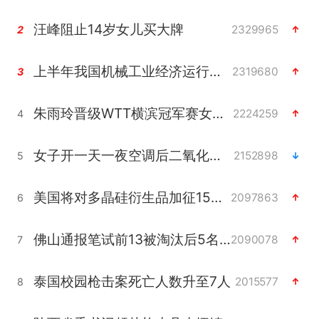
汪峰阻止14岁女儿买大牌
2329965
2
上半年我国机械工业经济运行稳中有进
2319680
3
朱雨玲晋级WTT横滨冠军赛女单八强
2224259
4
女子开一天一夜空调后二氧化碳中毒
2152898
5
美国将对多晶硅衍生品加征15%关税
2097863
6
佛山通报笔试前13被淘汰后5名进体检
2090078
7
泰国校园枪击案死亡人数升至7人
2015577
8