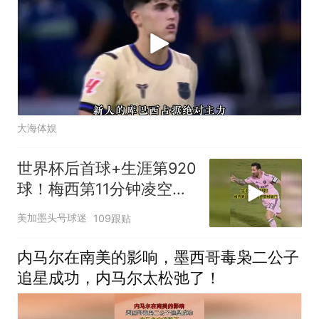
大海体娱
世界杯后首球+生涯第920
球！梅西第11分钟凌空垫
射破门，太帅了
美加墨头号球迷
109跟贴
内马尔在南美的影响，墨西哥毒枭二公子
追星成功，内马尔太松弛了！