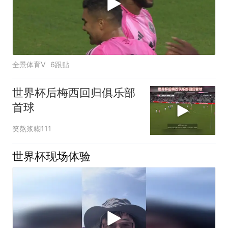
全景体育V
6跟贴
世界杯后梅西回归俱乐部
首球
笑熬浆糊111
世界杯现场体验