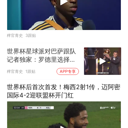
稗官青史
3跟贴
世界杯星球派对巴萨跟队
记者独家：罗德里选择加
盟巴萨，球员同意弗里克
稗官青史
1跟贴
APP专享
的计划！罗德里或转会巴
萨
世界杯后首次首发！梅西2射1传，迈阿密
国际4-2迎联盟杯开门红