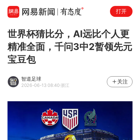
打开
世界杯猜比分，AI远比个人更
精准全面，千问3中2暂领先元
宝豆包
智道足球
关注
2026-06-13 08:40
·浙江