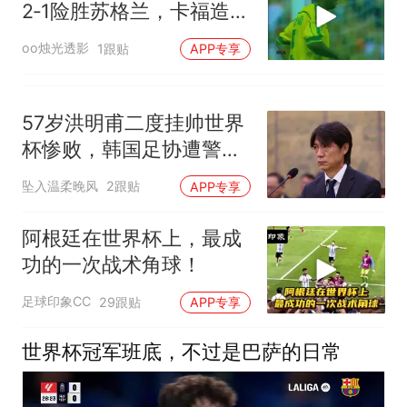
2‑1险胜苏格兰，卡福造乌
龙！
oo烛光透影
1跟贴
APP专享
57岁洪明甫二度挂帅世界
杯惨败，韩国足协遭警方
搜查
坠入温柔晚风
2跟贴
APP专享
阿根廷在世界杯上，最成
功的一次战术角球！
足球印象CC
29跟贴
APP专享
世界杯冠军班底，不过是巴萨的日常