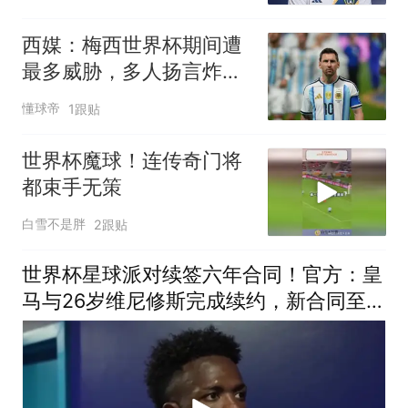
西媒：梅西世界杯期间遭
最多威胁，多人扬言炸弹
袭击
懂球帝
1跟贴
世界杯魔球！连传奇门将
都束手无策
白雪不是胖
2跟贴
世界杯星球派对续签六年合同！官方：皇
马与26岁维尼修斯完成续约，新合同至
2032年！维尼修斯续约