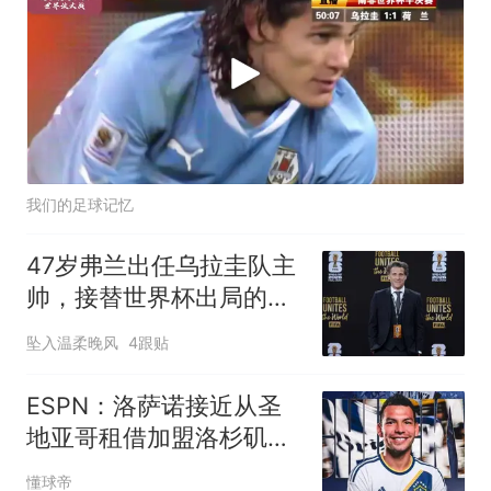
我们的足球记忆
47岁弗兰出任乌拉圭队主
帅，接替世界杯出局的贝
尔萨
坠入温柔晚风
4跟贴
ESPN：洛萨诺接近从圣
地亚哥租借加盟洛杉矶银
河
懂球帝