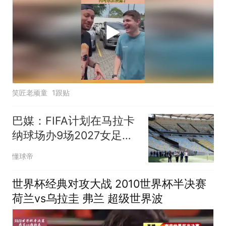
笑匠老顽童
1跟贴
巴媒：FIFA计划在马拉卡
纳球场办9场2027女足世
界杯比赛
懂球帝
世界杯经典对攻大战 2010世界杯半决赛
荷兰vs乌拉圭 弗兰 超级世界波