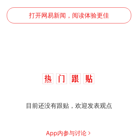
打开网易新闻，阅读体验更佳
那个在床头放菜刀的女孩，
热
目前还没有跟贴，欢迎发表观点
因老师一句“跟我回家”改写了
人生
制裁瓜子饺子，美国怕什
新
么？
费大厨“全国小炒肉大王”称
App内参与讨论