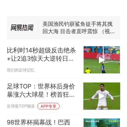
号，仅凭视频评出？中国烹饪
协会回应
男子上山采菌偶然发现鸡枞菌
窝，原地守1天等它长大：挖了
140多朵
美国渔民钓获鲨鱼徒手将其拽
回大海 目击者直呼震惊 （视频
来源：参考消息）
笔试第一被第二名传话劝弃考
官方通报
比利时14秒超级反击绝杀
那个在床头放菜刀的女孩，
热
+让2追3惊天大逆转日本
因老师一句“跟我回家”改写了
2018世界杯1/8决赛
人生
我们的足球记忆
足球TOP：世界杯后身价
暴涨六大球星！榜首狂涨
3500万！
足球最TOP频道
APP专享
98世界杯揭幕战！巴西