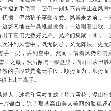
场幸福的毛毛雨，它们一刻也不曾停止在风雪
、抚摸，俨然孩子享受母爱。风暴来之前，一
一边悠闲地在牛粪堆里挑食，一边唱着山歌。
冒出了它们无数好兄弟。兄弟们集聚一团，一
次次冲到风雪中，既无队形，又无阵法，更无
随手一扔，丢到空中。然而，借着风势它们
米的雪山之巅，然后像鹰一般盘旋，向群山发出胜
自然的手段就是毫无手段，顺势而为，顺势而
称得上此中高手。
风越大，冰雹和雪粒变成了片片雪花，漫山狂
一片银白，除了那些高山美人美丽的脸庞还