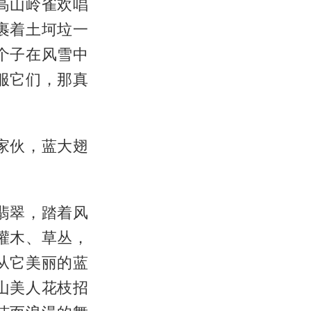
高山岭雀欢唱
裹着土坷垃一
个子在风雪中
服它们，那真
家伙，蓝大翅
翡翠，踏着风
灌木、草丛，
从它美丽的蓝
山美人花枝招