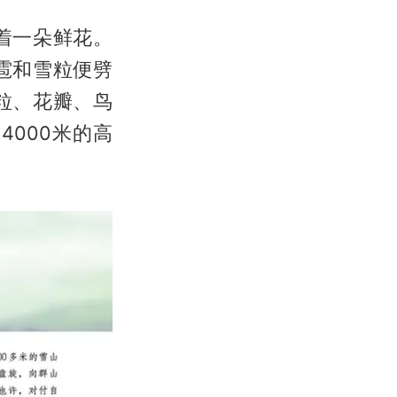
着一朵鲜花。
雹和雪粒便劈
粒、花瓣、鸟
000米的高