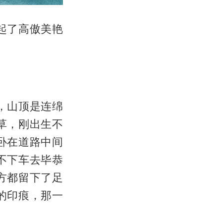
起了高傲美艳
，山顶是连绵
草，刚出生不
卧在道路中间
不下车去毕恭
方都留下了足
的印痕，那一