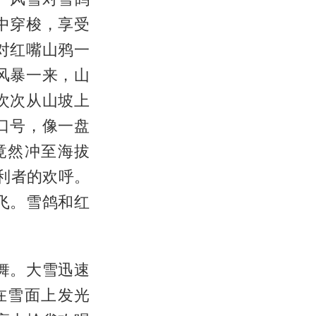
中穿梭，享受
对红嘴山鸦一
风暴一来，山
次次从山坡上
口号，像一盘
竟然冲至海拔
利者的欢呼。
飞。雪鸽和红
舞。大雪迅速
在雪面上发光