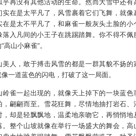
似乎再没有其他活动的生命。然而大雪中还有
们实在是太平凡了，风雪裹着它们飞舞，就像
实在是太不平凡了，和麻雀一般灰头土脸的小
像落入凡间的小王子在跳踢踏舞。你不得不佩
“高山小麻雀”。
山美人，敢于搏击风雪的都是一群其貌不扬的
就像一道蓝色的闪电，打破了这一局面。
山岭雀一起出现的，就像天上掉下的一块蓝色
拍，翩翩而至。雪花狂舞，尽情地抽打岩石、
时，却是轻飘飘地，温柔地亲吻它，再悄悄地
落。整个山坡就像在举行一场盛大的舞会，高