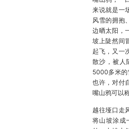
来说就是一
风雪的拥抱
边晒太阳，
坡上陡然间
起飞，又一
散沙，被人
5000多
也许，对付
嘴山鸦可以
越往垭口走
将山坡涂成