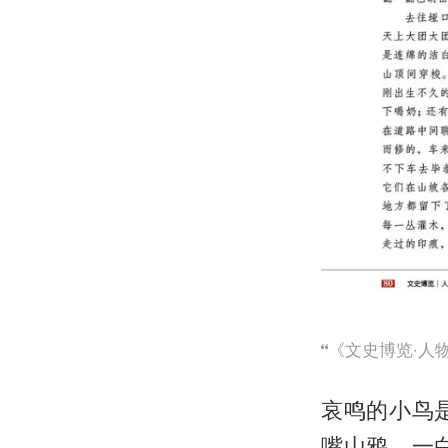
《文史博览·人
哀鸣的小鸟
嘴山鸦，一