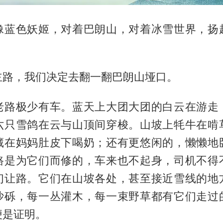
像蓝色妖姬，对着巴朗山，对着冰雪世界，扬
主路，我们决定去翻一翻巴朗山垭口。
老路极少有车。蓝天上大团大团的白云在游走
六只雪鸽在云与山顶间穿梭。山坡上牦牛在啃
藏在妈妈肚皮下喝奶；还有更悠闲的，懒懒地
路是为它们而修的，车来也不起身，司机不得
们让路。它们在山坡各处，甚至接近雪线的地
沙砾，每一丛灌木，每一束野草都有它们走过
便是证明。