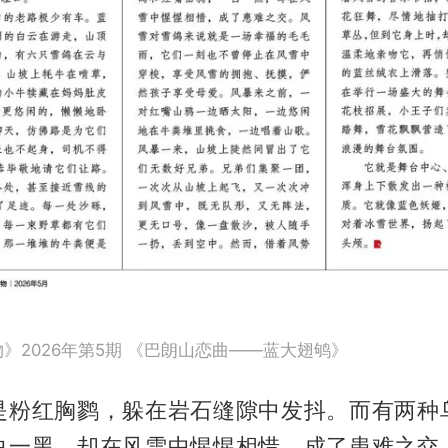
物》2026年第5期 《巴朗山恋曲——蓝大翅鸲》
是粉红胸鹨，躲在岩石缝隙中发抖。而有两种
白一黑，却在风雪中惺惺相惜，成了患难之交