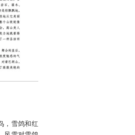
鸟，雪鸽和红
。风雪对雪鸽