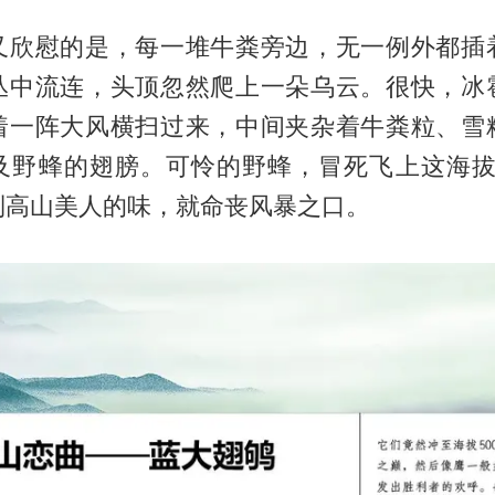
又欣慰的是，每一堆牛粪旁边，无一例外都插
丛中流连，头顶忽然爬上一朵乌云。很快，冰
着一阵大风横扫过来，中间夹杂着牛粪粒、雪
及野蜂的翅膀。可怜的野蜂，冒死飞上这海拔4
到高山美人的味，就命丧风暴之口。