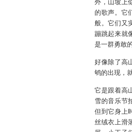
外，山坡上
的歌声。它
般。它们又
蹦跳起来就
是一群勇敢的
好像除了高
鸲的出现，
它是跟着高
雪的音乐节
但到它身上
丝绒衣上滑