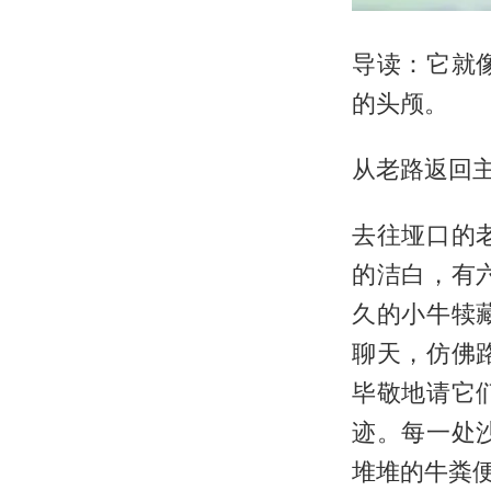
导读：它就
的头颅。
从老路返回
去往垭口的
的洁白，有
久的小牛犊
聊天，仿佛
毕敬地请它
迹。每一处
堆堆的牛粪