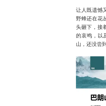
让人既遗憾
野蜂还在花
头砸下，接
的哀鸣，以
山，还没尝