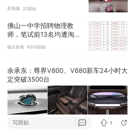
风口未延伸到外墙
星视频
20跟贴
佛山一中学招聘物理教
师，笔试前13名均遭淘
汰？教育局：已叫停招
极目新闻
8358跟贴
聘，成立调查组全面核查
余承东：尊界V800、V680新车24小时大
定突破3500台
齐鲁壹点
2.9万跟贴
写跟贴
3