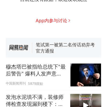
人生
费大厨“全国小炒肉大王”称
新
号，仅凭视频评出？中国烹饪
协会回应
台风"白海豚"中心附近最大风
App内参与讨论
力已达15级 最新研判
笔试第一被第二名传话劝弃考
官方通报
佛山一中学招聘物理教师，笔
试前13名均遭淘汰？教育局：
已叫停招聘，成立调查组全面
享界G9车型预售价公布：
核查
43.98万起
穆杰塔巴被指给总统下"最
那个在床头放菜刀的女孩，
热
后警告" 爆料人发声意味
因老师一句“跟我回家”改写了
深长
人生
中国新闻周刊
5879跟贴
发泡水泥填不满，装修师
傅检查发现漏到楼下：出