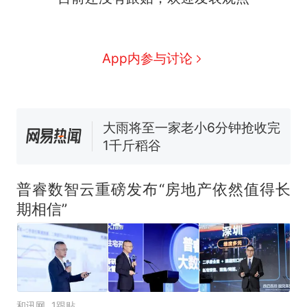
国大使骑行绕了几乎整个国境
5万的小车卖不动，40万以上
线一圈，还曾两次到中国寻根
的抢着买
视频丨只要一枚命中就能让航
App内参与讨论
母瘫痪 轰-6J实力有多强？
空调24小时开着反而更省电？
电力部门回应
大雨将至一家老小6分钟抢收完
1千斤稻谷
十多万人报名的考试，成绩
热
全部作废，公平么？
普睿数智云重磅发布“房地产依然值得长
期相信”
和讯网
1跟贴