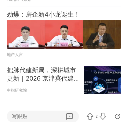
劲爆：房企新4小龙诞生！
地产人言
把脉代建新局，深耕城市
更新｜2026 京津冀代建
行业沙龙圆满落幕
中指研究院
2026年，沧州专业实验室
写跟贴
2
设备维护服务商揭秘