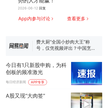
势的人才能赢！
那个在床头放菜刀的女孩，
热
2026-06-12
回复
因老师一句“跟我回家”改写了
人生
制裁瓜子饺子，美国怕什
新
App内参与讨论
查看更多
么？
费大厨“全国小炒肉大王”称
号，仅凭视频评出？中国烹饪
协会回应
男子上山采菌偶然发现鸡枞菌
窝，原地守1天等它长大：挖了
140多朵
美国渔民钓获鲨鱼徒手将其拽
回大海 目击者直呼震惊 （视频
今日有1只新股申购，为科
来源：参考消息）
笔试第一被第二名传话劝弃考
创板的频准激光
官方通报
那个在床头放菜刀的女孩，
每日经济新闻
热
APP专享
因老师一句“跟我回家”改写了
人生
A股又现“大肉签”