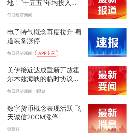
地！“十五五”年均投入是
“十四五”3倍｜创业板早参
每日经济新闻
电子特气概念再度拉升 蜀
道装备涨停
每日经济新闻
APP专享
美伊接近达成重新开放霍
尔木兹海峡的临时协议！
有色金属ETF天弘
每日经济新闻
1跟贴
（159157）标的指数盘中
大涨超2%，规模为深市同
数字货币概念表现活跃 飞
标的第一
天诚信20CM涨停
财联社