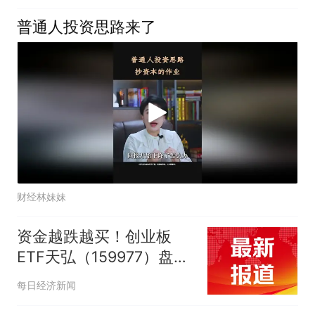
普通人投资思路来了
财经林妹妹
资金越跌越买！创业板
ETF天弘（159977）盘中
净申购达1800万份为深市
每日经济新闻
同标的第一，近30日净流