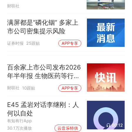
财联社
满屏都是“磷化铟” 多家上
市公司密集提示风险
证券时报
25跟贴
APP专享
百余家上市公司发布2026
年半年报 生物医药等行业
现亮点
财联社
10跟贴
APP专享
E45 孟岩对话李继刚：人
何以自处
有知有行App
00:12
30.1万次播放
云音乐特供