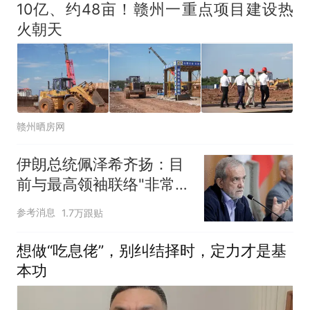
入超10亿元
10亿、约48亩！赣州一重点项目建设热
火朝天
赣州晒房网
伊朗总统佩泽希齐扬：目
前与最高领袖联络"非常困
难"
参考消息
1.7万跟贴
想做“吃息佬”，别纠结择时，定力才是基
本功