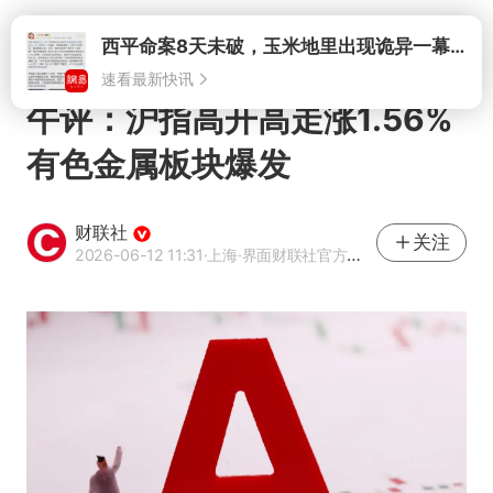
打开
午评：沪指高开高走涨1.56%
有色金属板块爆发
财联社
关注
2026-06-12 11:31
·上海
·界面财联社官方账号