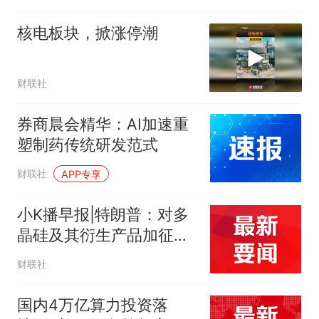
核电板块，掀涨停潮
财联社
券商晨会精华：AI加速重
塑制药传统研发范式
财联社
APP专享
小K播早报|特朗普：对多
晶硅及其衍生产品加征关
税 宇树科技发行价定为
财联社
150.80元/股
国内4万亿算力投资落