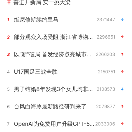
奋进开新局 实干挑大梁
维尼修斯续约皇马
2371447
1
部分观众入场受阻 浙江省博物馆致歉
2296651
2
以“新”破局 首发经济点亮城市消费活力
2266203
3
U17国足三战全胜
2150751
4
男子结婚8年发现3个女儿均非亲生
2108573
5
台风白海豚最新路径研判来了
2079877
6
OpenAI为免费用户升级GPT-5.6 Luna
2033006
7