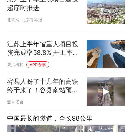
超序时推进
北青网-北京青年报
江苏上半年省重大项目投
资完成率58.8% 开工率
82.5%
观点机构
APP专享
容县人盼了十几年的高铁
终于来了！容县南站预计
年底通车
壹号塔台
中国最长的隧道，全长98公里