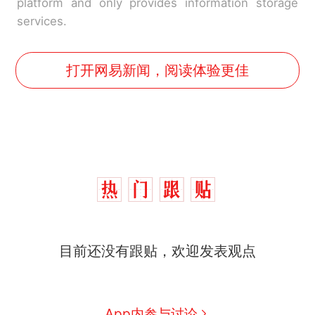
platform and only provides information storage
services.
打开网易新闻，阅读体验更佳
目前还没有跟贴，欢迎发表观点
那个在床头放菜刀的女孩，
热
因老师一句“跟我回家”改写了
人生
制裁瓜子饺子，美国怕什
新
App内参与讨论