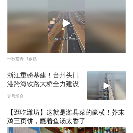
一秋荒野
1跟贴
浙江重磅基建！台州头门
港跨海铁路大桥全力建设
壹号塔台
【逛吃潍坊】这就是潍县菜的豪横！芥末
鸡三页饼，蘸着鱼汤太香了