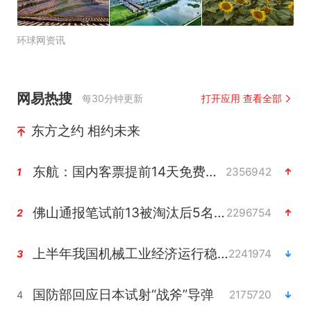
环球网资讯
网易热搜
每30分钟更新
打开应用 查看全部
东方之约 相约未来
东航：国内客票提前14天免费退改
2356942
1
佛山通报笔试前13被淘汰后5名进体检
2296754
2
上半年我国机械工业经济运行稳中有进
2241974
3
国防部回应日本试射“战斧”导弹
2175720
4