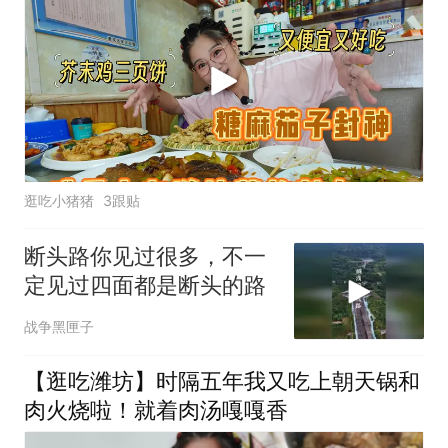
逛吃小猪猪
3跟贴
断头路你见过很多，不一
定见过四面都是断头的路
战争黑匣子
【逛吃潍坊】时隔五年我又吃上朝天锅和
肉火烧啦！就着肉汤嘎嘎香