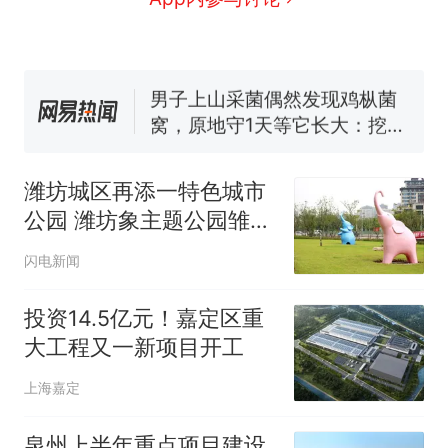
么？
费大厨“全国小炒肉大王”称
号，仅凭视频评出？中国烹饪
协会回应
男子上山采菌偶然发现鸡枞菌
窝，原地守1天等它长大：挖了
140多朵
美国渔民钓获鲨鱼徒手将其拽
回大海 目击者直呼震惊 （视频
潍坊城区再添一特色城市
来源：参考消息）
笔试第一被第二名传话劝弃考
公园 潍坊象主题公园雏形
官方通报
初现
那个在床头放菜刀的女孩，
热
闪电新闻
因老师一句“跟我回家”改写了
人生
投资14.5亿元！嘉定区重
大工程又一新项目开工
上海嘉定
泉州上半年重点项目建设