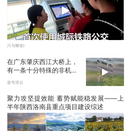
只与卿老l
在广东肇庆西江大桥上，
有一条十分特殊的非机动
车引道
壹号塔台
聚力攻坚提效能 蓄势赋能稳发展——上
半年陕西洛南县重点项目建设综述