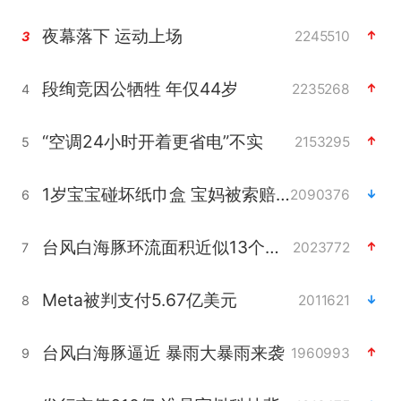
夜幕落下 运动上场
2245510
3
段绚竞因公牺牲 年仅44岁
2235268
4
“空调24小时开着更省电”不实
2153295
5
1岁宝宝碰坏纸巾盒 宝妈被索赔924元
2090376
6
台风白海豚环流面积近似13个浙江
2023772
7
Meta被判支付5.67亿美元
2011621
8
台风白海豚逼近 暴雨大暴雨来袭
1960993
9