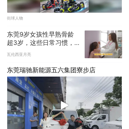
街球人物
东莞9岁女孩性早熟骨龄
超3岁，这些日常习惯，
很多家庭都在犯
瓦伦西亚月亮
东莞瑞驰新能源五六集团寮步店