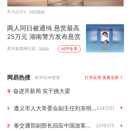
车马点兵V
366跟贴
两人同日被通缉 悬赏最高
25万元 湖南警方发布悬赏
黄河新闻网吕梁
3跟贴
APP专享
网易热搜
每30分钟更新
打开应用 查看全部
奋进开新局 实干挑大梁
遵义市人大常委会副主任刘东明被查
2347251
1
泰交通部副部长回应中国游客遭歧视
2316375
2