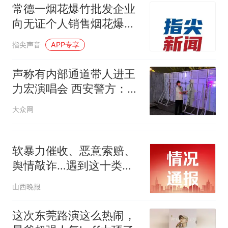
常德一烟花爆竹批发企业
向无证个人销售烟花爆竹
被依法查处
指尖声音
APP专享
声称有内部通道带人进王
力宏演唱会 西安警方：带
人钻围挡，违法！
大众网
软暴力催收、恶意索赔、
舆情敲诈…遇到这十类黑
恶犯罪，请举报
山西晚报
这次东莞路演这么热闹，