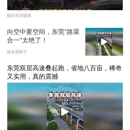
罐头告诉猫迷
向空中要空间，东莞“路渠
合一”太绝了！
战争黑匣子
东莞双层高速叠起跑，省地八百亩，稀奇
又实用，真的震撼