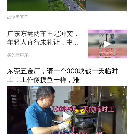
战争黑匣子
广东东莞两车主起冲突，
年轻人直行未礼让，中年
人与老婆朋友开骂
笑的牙痒痒
东莞五金厂，请一个300块钱一天临时
工，工作像摸鱼一样，难