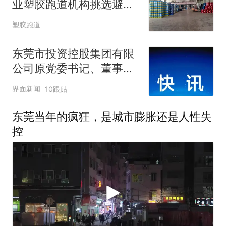
业塑胶跑道机构挑选避坑
指南
塑胶跑道
东莞市投资控股集团有限
公司原党委书记、董事长
陈照星主动投案接受纪律
界面新闻
10跟贴
审查和监察调查
东莞当年的疯狂，是城市膨胀还是人性失
控