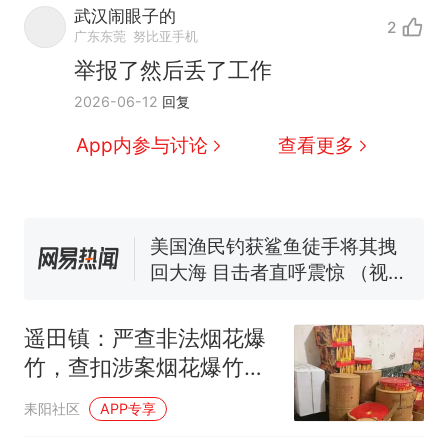
因老师一句“跟我回家”改写了
武汉闹眼子的
2
人生
制裁瓜子饺子，美国怕什
新
广东东莞
努比亚手机
么？
举报了然后丢了工作
费大厨“全国小炒肉大王”称
2026-06-12
回复
号，仅凭视频评出？中国烹饪
协会回应
男子上山采菌偶然发现鸡枞菌
App内参与讨论
查看更多
窝，原地守1天等它长大：挖了
140多朵
美国渔民钓获鲨鱼徒手将其拽
回大海 目击者直呼震惊 （视频
来源：参考消息）
笔试第一被第二名传话劝弃考
官方通报
那个在床头放菜刀的女孩，
热
因老师一句“跟我回家”改写了
遥田镇：严查非法烟花爆
人生
竹，查扣涉案烟花爆竹
150余件！
耒阳社区
APP专享