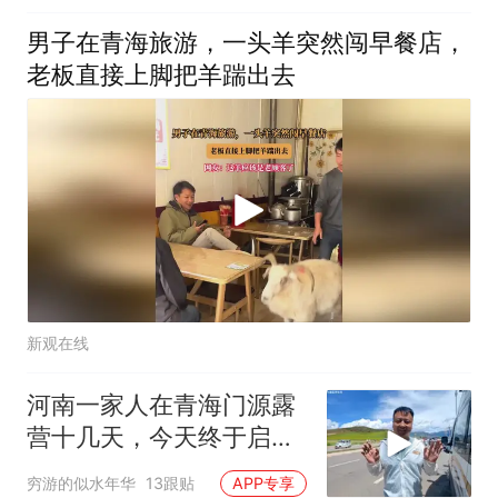
男子在青海旅游，一头羊突然闯早餐店，
老板直接上脚把羊踹出去
新观在线
河南一家人在青海门源露
营十几天，今天终于启
程，去雪山脚下
穷游的似水年华
13跟贴
APP专享