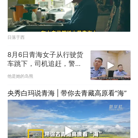
日落于西
8月6日青海女子从行驶货
车跳下，司机追赶，警方
介入
他是她的岛熊
央秀白玛说青海 | 带你去青藏高原看“海”