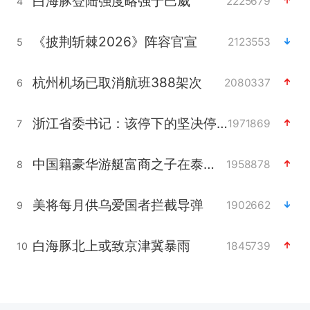
白海豚登陆强度略强于巴威
2225679
4
《披荆斩棘2026》阵容官宣
2123553
5
杭州机场已取消航班388架次
2080337
6
浙江省委书记：该停下的坚决停下来
1971869
7
中国籍豪华游艇富商之子在泰国被杀
1958878
8
美将每月供乌爱国者拦截导弹
1902662
9
白海豚北上或致京津冀暴雨
1845739
10