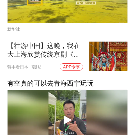
新华社
【壮游中国】这晚，我在
大上海欣赏传统京剧《穆
桂英挂帅》 ——青海纪行
蒋丰看日本
1跟贴
APP专享
外一篇
有空真的可以去青海西宁玩玩