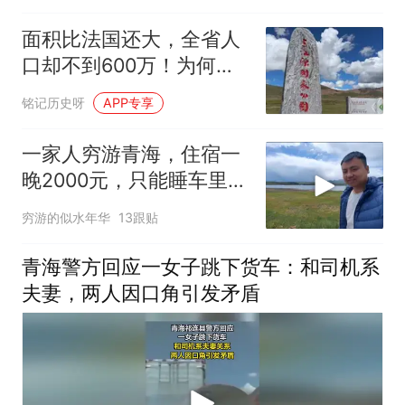
面积比法国还大，全省人
口却不到600万！为何青
海养不出大城市？
铭记历史呀
APP专享
一家人穷游青海，住宿一
晚2000元，只能睡车里，
车里做饭
穷游的似水年华
13跟贴
青海警方回应一女子跳下货车：和司机系
夫妻，两人因口角引发矛盾