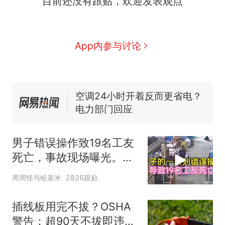
目前还没有跟贴，欢迎发表观点
全部作废，公平么？
全球唯一没有法定首都的国
新
家，刚改国名，总统就邀请中
国大使骑行绕了几乎整个国境
搬家报价570元，搬到楼下交
App内参与讨论
线一圈，还曾两次到中国寻根
5060元才肯搬上楼！女子傻眼
了……
视频丨只要一枚命中就能让航
母瘫痪 轰-6J实力有多强？
空调24小时开着反而更省电？
电力部门回应
台风"白海豚"登陆 中心附近最
大风力14级
男子错误操作致19名工友
十多万人报名的考试，成绩
热
死亡，事故现场曝光。一
全部作废，公平么？
场悲剧的警示
周周怪与哈基米
2826跟贴
插线板用完不拔？OSHA
警告：超90天不拔即违