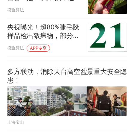
规，后果可能致命
摸鱼算法
央视曝光！超80%睫毛胶
样品检出致癌物，部分超
标1000倍，成分堪比502
摸鱼算法
APP专享
胶
多方联动，消除天台高空盆景重大安全隐
患！
上海宝山